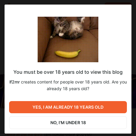
LOG IN
EN
Go to blog
lf2mr
Mar 05 10:02
SUBSCRIBE
Перевод The Motel [HNY2025]
You must be over 18 years old to view this blog
lf2mr
creates content for people over 18 years old. Are you
already 18 years old?
YES, I AM ALREADY 18 YEARS OLD
Разработчик:
DDfunlol
NO, I'M UNDER 18
Версия:
HNY2025 - Special Edition
Тема игры на ф95
(англоязычный форум)