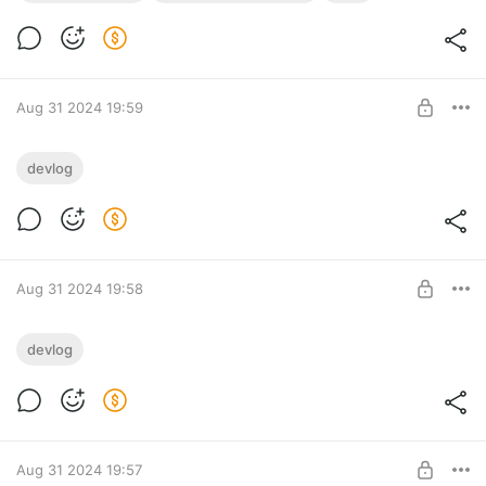
Aug 31 2024 19:59
Бонусный devlog 31.08.24
devlog
Level required:
Shadow Step
SUBSCRIBE
Aug 31 2024 19:58
MVP feature и прочие TI приколы
devlog
Level required:
Shadow Step
SUBSCRIBE
Aug 31 2024 19:57