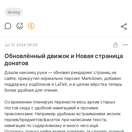
Devlog 31.08.24
devlog
Level required:
Все отчёты по старым интам полностью обновлены до
Shadow Step
актуальной схемы, ну а также в них были добавлены
полные данные по порядкам драфтов.
SUBSCRIBE
Расход
Jul 31 2024 09:59
Обновлённый движок и Новая страница
донатов
Дошли наконец руки — обновил рендеринг страниц на
сайте: прикрутил нормально парсинг Markdown, добавил
поддержку кодблоков и LaTeX, и в целом вёрстка теперь
более удобная для чтения.
Со временем планирую перенести весь архив старых
постов сюда с удобной навигацией и прочими
приколюхами. Например удобным встраиванием иконок
героев/предметов/фасеток при написании текста,
навигация по содержимому и много чего ещё.
Осталось только найти время допилить (и сделать полный