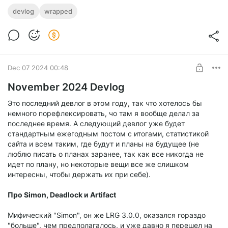
Спектральные итоги 2024
devlog
wrapped
Level required:
Shadow Step
SUBSCRIBE
Dec 07 2024 00:48
November 2024 Devlog
Это последний девлог в этом году, так что хотелось бы
немного порефлексировать, чо там я вообще делал за
последнее время. А следующий девлог уже будет
стандартным ежегодным постом с итогами, статистикой
сайта и всем таким, где будут и планы на будущее (не
люблю писать о планах заранее, так как все никогда не
идет по плану, но некоторые вещи все же слишком
интересны, чтобы держать их при себе).
Про Simon, Deadlock и Artifact
Мифический "Simon", он же LRG 3.0.0, оказался гораздо
"больше", чем предполагалось, и уже давно я перешел на