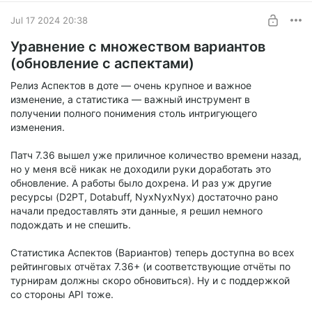
Jul 17 2024 20:38
Уравнение с множеством вариантов
Ну и самое главное — переработал страницу донатов!
(обновление с аспектами)
https://spectral.gg/support
Релиз Аспектов в доте — очень крупное и важное
изменение, а статистика — важный инструмент в
Теперь там просто и доступно указаны все актуальные
получении полного понимения столь интригующего
способы задонатить, а заодно уровни подписки на
изменения.
патреоне/бусти. А ещё там красивое. И там перечислено,
что я делаю вообще.
Патч 7.36 вышел уже приличное количество времени назад,
но у меня всё никак не доходили руки доработать это
обновление. А работы было дохрена. И раз уж другие
ресурсы (D2PT, Dotabuff, NyxNyxNyx) достаточно рано
начали предоставлять эти данные, я решил немного
подождать и не спешить.
Статистика Аспектов (Вариантов) теперь доступна во всех
рейтинговых отчётах 7.36+ (и соответствующие отчёты по
турнирам должны скоро обновиться). Ну и с поддержкой
со стороны API тоже.