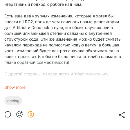
итеративный подход к работе над ним.
Есть еще два крупных изменения, которые я хотел бы
внести в LRG2, прежде чем начинать новые репозитории
для Artifact и Deadlock с нуля, и в обоих случаях они в
большей или меньшей степени связаны с внутренней
структурой кода. Эти же изменения можно будет считать
началом перехода на полностью новую ветку, а большая
часть изменений будет как раз сначала обкатываться на
новых проектах (чтобы не было риска что-либо сломать в
плане обратной совместимости).
С другой стороны, парсер логов Artifact потихоньку
продвигается (это хобби-проект, так что он не такой
приоритетный), что же касается Deadlock -- у меня уже
Show more
есть свой фреймворк для работы с Deadlock GC и
обработки данных (просто у меня нет достаточно большой
devlog
сети аккаунтов, чтобы получить много данных своими
силами) и я уже игрался (и помогал) с отчетами для
нескольких турниров. Так что я бы сказал, что отчеты по
Deadlock появятся относительно скоро, так как большая
часть работы уже сделана.