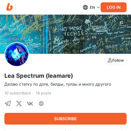
LOG IN
EN
Follow
Lea Spectrum (leamare)
Делаю статку по доте, билды, тулзы и много другого
10
subscribers
19
posts
SUBSCRIBE