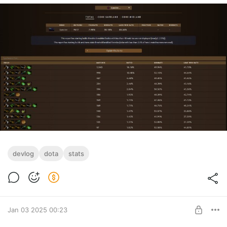
devlog
dota
stats
Jan 03 2025 00:23