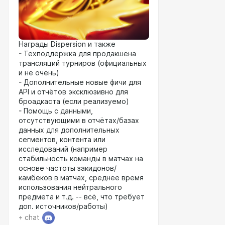
Награды Dispersion и также
- Техподдержка для продакшена
трансляций турниров (официальных
и не очень)
- Дополнительные новые фичи для
API и отчётов эксклюзивно для
броадкаста (если реализуемо)
- Помощь с данными,
отсутствующими в отчётах/базах
данных для дополнительных
сегментов, контента или
исследований (например
стабильность команды в матчах на
основе частоты закидонов/
камбеков в матчах, среднее время
использования нейтрального
предмета и т.д. -- всё, что требует
доп. источников/работы)
+ chat