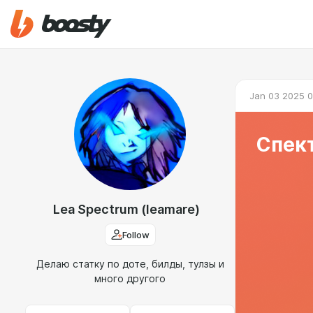
Jan 03 2025 0
Спек
Lea Spectrum (leamare)
Follow
Делаю статку по доте, билды, тулзы и
много другого