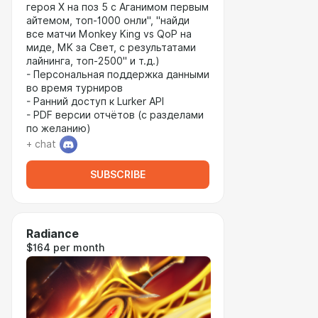
героя X на поз 5 с Аганимом первым
айтемом, топ-1000 онли", "найди
все матчи Monkey King vs QoP на
миде, MK за Свет, с результатами
лайнинга, топ-2500" и т.д.)
- Персональная поддержка данными
во время турниров
- Ранний доступ к Lurker API
- PDF версии отчётов (с разделами
по желанию)
+ chat
SUBSCRIBE
Radiance
$164 per month