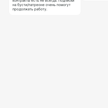
контракты есть не всегда. Подписки
на бусти/патреоне очень помогут
продолжать работу.