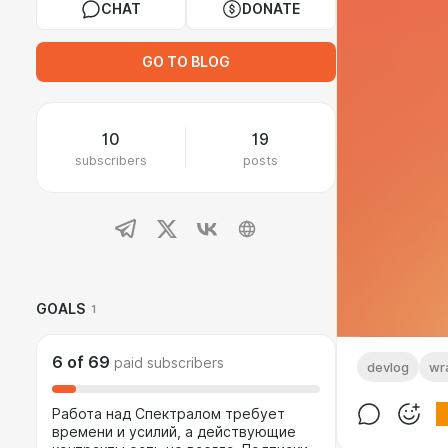
CHAT
DONATE
GO TO BLOG
10
19
subscribers
posts
GOALS
1
6
of
69
paid subscribers
devlog
wr
Работа над Спектралом требует
времени и усилий, а действующие