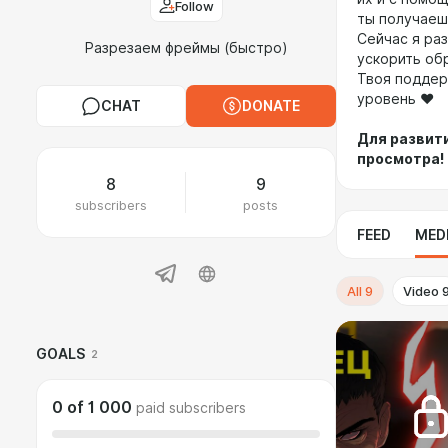
Follow
ты получаеш
Сейчас я ра
Разрезаем фреймы (быстро)
ускорить об
Твоя подде
уровень ❤️
CHAT
DONATE
Для развити
просмотра!
8
9
subscribers
posts
FEED
MED
All
9
Video
GOALS
2
0
of
1 000
paid subscribers