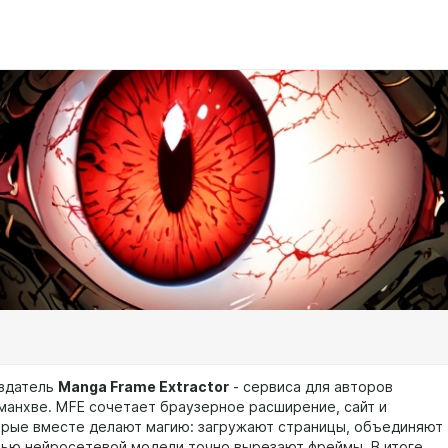
оздатель
Manga Frame Extractor
- сервиса для авторов
 манхве. MFE сочетает браузерное расширение, сайт и
орые вместе делают магию: загружают страницы, объединяют
щью нейросетевой модели точно вырезают фреймы. В итоге