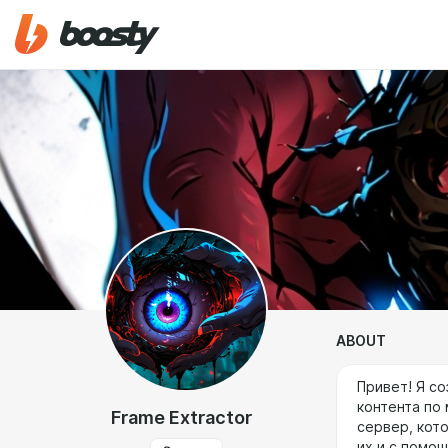
ABOUT
Привет! Я с
контента по
Frame Extractor
сервер, кот
их и с помо