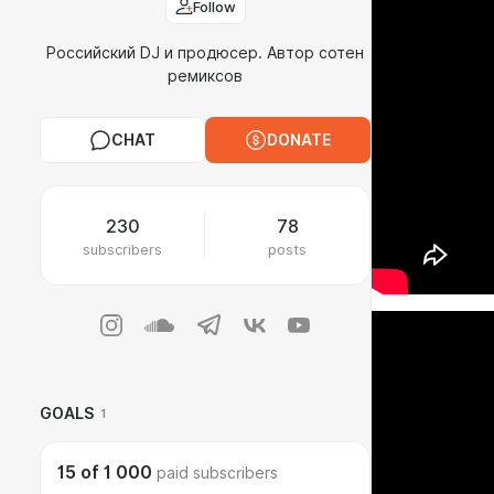
Follow
Российский DJ и продюсер. Автор сотен
ремиксов
CHAT
DONATE
230
78
subscribers
posts
GOALS
1
15
of
1 000
paid subscribers