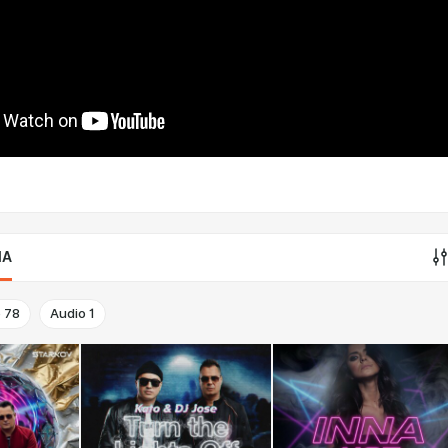
IA
o
78
Audio
1