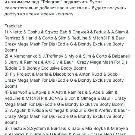
и нажимаем под "Telegram" подключить.Бусти
самостоятельно добавит вас в чат где вы будете получать
доступ ко всему моему контенту.
Tracklist:
1) Niletto & Goshu & Sqwoz Bab & Элджей & Feduk & A.Slam &
Ramirez & Harlid & Corto & Slim & RedLine & M1ch3l P & Baur -
Crazy Mega Mash For Djs (Eddie G & Blondy Exclusive Booty
Boom)
2) A.Nemchenko & J.Trofimov & Mylo & Slim & Corto & Balzanelli
& Jerry & Ramirez & Art-Div & Baur - Crazy Mega Mash For Djs
(Eddie G & Blondy Exclusive Booty Boom)
3) Fly Project & Morris & Discobitch & Anton Rudd & Sdob -
Crazy Mega Mash For Djs (Eddie G & Blondy Exclusive Booty
Boom)
4) Bearwolf & Е.Крид & A.Asti & Ramirez & S.Ace & Slim &
RedLine & M1ch3l P & JONVS & Jon & Olmega & Baur - Crazy
Mega Mash For Djs (Eddie G & Blondy Exclusive Booty Boom)
5) A.Agutin & F.Rida & Olmega & Glazur & XM & Arefiev & Baur -
Crazy Mega Mash For Djs (Eddie G & Blondy Exclusive Booty
Boom)
6) Tiesto & S.System & Винтаж & Sabi & Mia Boyka & M.Boyka
& Ramirez & D.Bravo & D.Rublev & K.Funk - Crazy Mega Mash