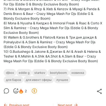
For Djs (Eddie G & Blondy Exclusive Booty Boom)
7) Pink & Morgen & Rhcp & Xleb & Kenzov & Miyagi & Panda &
Denis Bravo & Baur - Crazy Mega Mash For Djs (Eddie G &
Blondy Exclusive Booty Boom)
8) Mona & Nyusha & Килджо & Immoral Freak & Rsac & Corto X
Slim & Ramirez - Crazy Mega Mash For Djs (Eddie G & Blondy
Exclusive Booty Boom)
9) Wallem & G.brothers & Filatov& Karas & Три дня дождя &
Polnalyubvi & A.Slam & Ramirez - Crazy Mega Mash For Djs
(Eddie G & Blondy Exclusive Booty Boom)
10) G.Budushego & Jakone & Джиган & Ari & Arash & Helena &
Tesher & R.Mishin & A.Shik &A.Shot & A.Slam & Baur - Crazy
Mega Mash For Djs (Eddie G & Blondy Exclusive Booty Boom)
djbox
eddie g
starkov
bootyboom
новинка
для баров
для ивент сферы
лучшее
2
Previous post
Next post