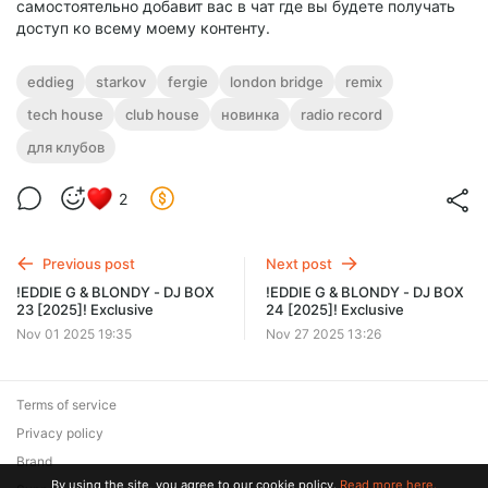
самостоятельно добавит вас в чат где вы будете получать
доступ ко всему моему контенту.
eddieg
starkov
fergie
london bridge
remix
tech house
club house
новинка
radio record
для клубов
2
Previous post
Next post
!EDDIE G & BLONDY - DJ BOX
!EDDIE G & BLONDY - DJ BOX
23 [2025]! Exclusive
24 [2025]! Exclusive
Nov 01 2025 19:35
Nov 27 2025 13:26
Terms of service
Privacy policy
Brand
By using the site, you agree to our cookie policy.
Read more here.