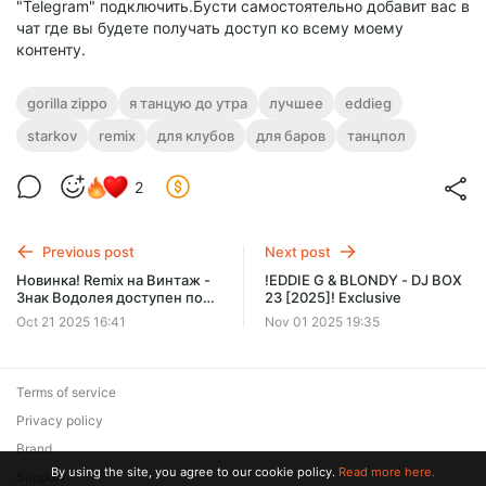
"Telegram" подключить.Бусти самостоятельно добавит вас в
чат где вы будете получать доступ ко всему моему
контенту.
gorilla zippo
я танцую до утра
лучшее
eddieg
starkov
remix
для клубов
для баров
танцпол
2
Previous post
Next post
Новинка! Remix на Винтаж -
!EDDIE G & BLONDY - DJ BOX
Знак Водолея доступен по
23 [2025]! Exclusive
подписке
Oct 21 2025 16:41
Nov 01 2025 19:35
Terms of service
Privacy policy
Brand
By using the site, you agree to our cookie policy.
Read more here.
Support