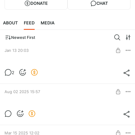
DONATE
CHAT
ABOUT
FEED
MEDIA
Newest First
Jan 13 20:03
ВИА ЕлДа - БОМЖ С КОРЗИНКОЙ! Bum
2
Simulator
Level required:
ВИА ЕлДа - БОМЖ С КОРЗИНКОЙ! Bum Simulator
Наш ЧУВАК
Aug 02 2025 15:57
SUBSCRIBE
ЧАТИК ДЛЯ КООПОВ
Level required:
Наш ЧУВАК
Mar 15 2025 12:02