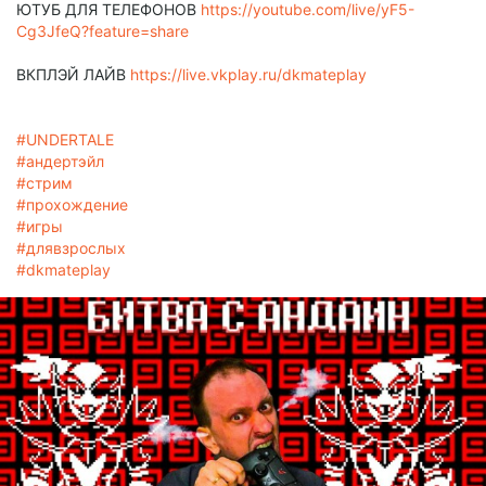
ЮТУБ ДЛЯ ТЕЛЕФОНОВ
https://youtube.com/live/yF5-
Cg3JfeQ?feature=share
ВКПЛЭЙ ЛАЙВ
https://live.vkplay.ru/dkmateplay
#UNDERTALE
#андертэйл
#стрим
#прохождение
#игры
#длявзрослых
#dkmateplay