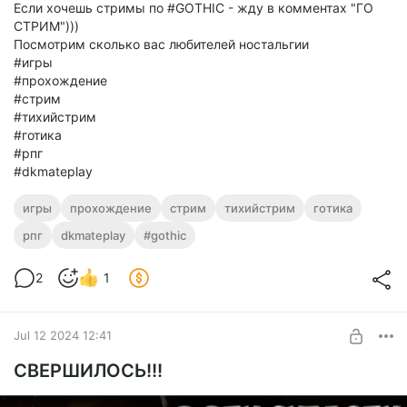
Если хочешь стримы по #GOTHIC - жду в комментах "ГО
СТРИМ")))
Посмотрим сколько вас любителей ностальгии
#игры
#прохождение
#стрим
#тихийстрим
#готика
#рпг
#dkmateplay
игры
прохождение
стрим
тихийстрим
готика
рпг
dkmateplay
#gothic
2
1
Jul 12 2024 12:41
СВЕРШИЛОСЬ!!!