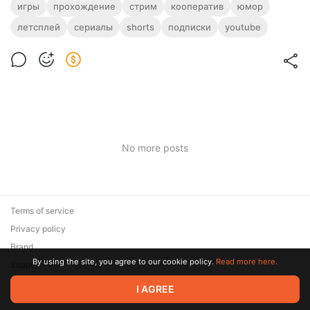
Прохождения игр, выбранных нами и нашими
игры
прохождение
стрим
кооператив
юмор
подписчиками. Совместные кооперативные онлайн
движухи прям во время стримов!
летсплей
сериалы
shorts
подписки
youtube
Level required:
Смешнявки и многое др.
Наш ЧУВАК
SUBSCRIBE
No more posts
Terms of service
Privacy policy
Brand
By using the site, you agree to our cookie policy.
Read more here.
Support
© 2026 Zaya Solutions Limited. All rights reserved. All trademarks
I AGREE
are the property of their respective owners.