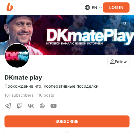
LOG IN
EN
Follow
DKmate play
Прохождение игр. Кооперативные посиделки.
101
subscribers
10
posts
SUBSCRIBE