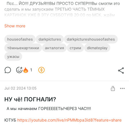
Псс... ЙО!!! ДРУЗЬЯ!!!ВЫ ПРОСТО СУПЕР!!!Вы смогли это
сделать и мы запускаем ТРЕТЬЮ ЧАСТЬ ТЁМНЫХ
КАРТИНОК УЖЕ В ЭТУ СУББОТУ!В 20:00 по МСК, ждём
ВСЕХ на этот ДОЛГОЖДАННЫЙ стрим!
Show more
- https://www.youtube.com/@dkmateplay
- https://live.vkplay.ru/dkmateplay
houseofashes
darkpictures
darkpictureshouseofashes
тёмныекартинки
анталогия
стрим
dkmateplay
Тем более на улице по прогнозу будет шторм, а мы будем
чилить тут в уютной атмосфере!
ужасы
#houseofashes
#darkpictures
1
#darkpictureshouseofashes
Jul 02 2024 13:05
НУ чё! ПОГНАЛИ?
А мы начинаем ГОРЕЕЕЕЕТЬ!ЧЕРЕЗ ЧАС!!!!
ЮТУБ
https://youtube.com/live/nPMMbpa3id8?feature=share