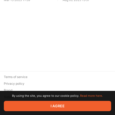
Terms of service
Privacy policy
Brand
By using the site, you agree to our cookie policy.
Read more here.
Support
© 2026 Zaya Solutions Limited. All rights reserved. All trademarks
I AGREE
are the property of their respective owners.