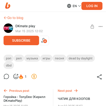
LOG IN
EN
Go to blog
DKmate play
Mar 15 2025 12:02
SUBSCRIBE
ГИМН DBD - TonyDee ft. BadVo1ce
рэп
реп
музыка
игры
песня
dead by daylight
(Кирилл DKmatePlay)
dbd
Level required:
ГАНГСТА
Бег, оставляет после себя следы
Видные лишь убийце
1
UNLOCK POST
Резкие действия прыжки все видны
Тебе, от меня не скрыться
Previous post
Next post
Геройка - TonyDee (Кирилл
ЧАТИК ДЛЯ КООПОВ
DKmatePlay)
Mar 15 2025 11:59
Aug 02 2025 15:57