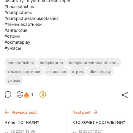
чилить тут в уютной атмосфере!
#houseofashes
#darkpictures
#darkpictureshouseofashes
#тёмныекартинки
#анталогия
#стрим
#dkmateplay
#ужасы
houseofashes
darkpictures
darkpictureshouseofashes
тёмныекартинки
анталогия
стрим
dkmateplay
ужасы
1
Previous post
Next post
НУ чё! ПОГНАЛИ?
КТО ХОЧЕТ НОСТАЛЬГИИ?
Jul 02 2024 13:05
Jul 12 2024 16:27