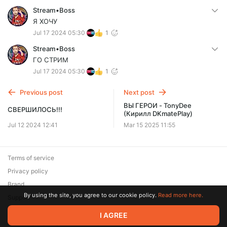
Stream•Boss
Я ХОЧУ
Jul 17 2024 05:30
1
Stream•Boss
ГО СТРИМ
Jul 17 2024 05:30
1
Previous post
Next post
ВЫ ГЕРОИ - TonyDee
СВЕРШИЛОСЬ!!!
(Кирилл DKmatePlay)
Jul 12 2024 12:41
Mar 15 2025 11:55
Terms of service
Privacy policy
Brand
By using the site, you agree to our cookie policy.
Read more here.
Support
I AGREE
© 2026 Zaya Solutions Limited. All rights reserved. All trademarks
are the property of their respective owners.