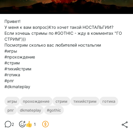
Привет!
У меня к вам вопрос)Кто хочет такой НОСТАЛЬГИИ?
Если хочешь стримы по #GOTHIC - жду в комментах "ГО
СТРИМ")))
Посмотрим сколько вас любителей ностальгии
#игры
#прохождение
#стрим
#тихийстрим
#готика
#рпг
#dkmateplay
игры
прохождение
стрим
тихийстрим
готика
рпг
dkmateplay
#gothic
2
1