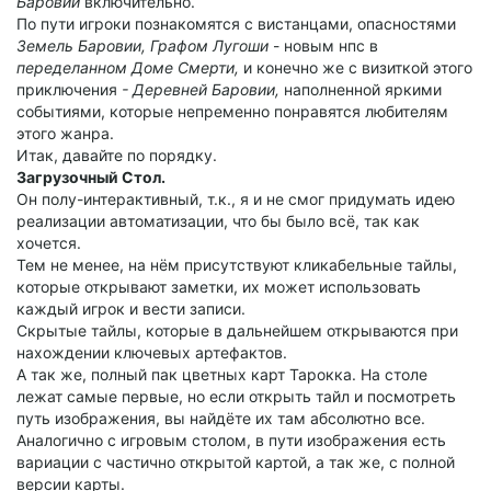
Баровии
включительно.
По пути игроки познакомятся с вистанцами, опасностями
Земель Баровии,
Графом Лугоши
- новым нпс в
переделанном Доме Смерти,
и конечно же с визиткой этого
приключения
- Деревней Баровии,
наполненной яркими
событиями, которые непременно понравятся любителям
этого жанра.
Итак, давайте по порядку.
Загрузочный Стол.
Он полу-интерактивный, т.к., я и не смог придумать идею
реализации автоматизации, что бы было всё, так как
хочется.
Тем не менее, на нём присутствуют кликабельные тайлы,
которые открывают заметки, их может использовать
каждый игрок и вести записи.
Скрытые тайлы, которые в дальнейшем открываются при
нахождении ключевых артефактов.
А так же, полный пак цветных карт Тарокка. На столе
лежат самые первые, но если открыть тайл и посмотреть
путь изображения, вы найдёте их там абсолютно все.
Аналогично с игровым столом, в пути изображения есть
вариации с частично открытой картой, а так же, с полной
версии карты.