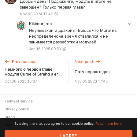
Добрый день! Подскажите, модуль в итоге не
завершен? Только первая глава?
Nov 09 2024 17:47
Kikimor_rec
Неунывахин и драконы, Боюсь что Moral на
неопределеноне время отвалился и не
занимается разработкой модулей
Jan 16 2025 09:59
Previous post
Next post
Немного о первой главе
Патч первого дня
модуля Curse of Strahd и его
задержке.
Oct 30 2023 10:37
Nov 05 2023 17:45
Terms of service
Privacy policy
Brand
By using the site, you agree to our cookie policy.
Read more here.
Support
© 2026 Zaya Solutions Limited. All rights reserved. All trademarks
I AGREE