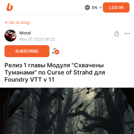
LOG IN
EN
Go to blog
Moral
Nov 05 2023 16:22
SUBSCRIBE
Релиз 1 главы Модуля "Схвачены
Туманами" по Curse of Strahd для
Foundry VTT v 11