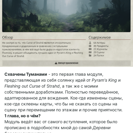
Схвачены Туманами
- это первая глава модуля,
представляющая из себя солянку идей от
Pyram's King
и
Fleshing out Curse
of Stra
hd
, а так же с моими
собственными доработками. Полностью переведённое,
адаптированное для вождения. Кое-где изменены сцены,
кое-где склеены карты, что бы не скакать со сцены на
сцену при перемещении по этажам и прочие приятности.
1 глава, но о чём?
Модуль ведёт вас от самого
вступления
, которое было
прописано в подробностях мной до самой
Деревни