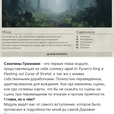
Схвачены Туманами
- это первая глава модуля,
представляющая из себя солянку идей от
Pyram's King
и
Fleshing out Curse
of Stra
hd
, а так же с моими
собственными доработками. Полностью переведённое,
адаптированное для вождения. Кое-где изменены сцены,
кое-где склеены карты, что бы не скакать со сцены на
сцену при перемещении по этажам и прочие приятности.
1 глава, но о чём?
Модуль ведёт вас от самого
вступления
, которое было
прописано в подробностях мной до самой
Деревни