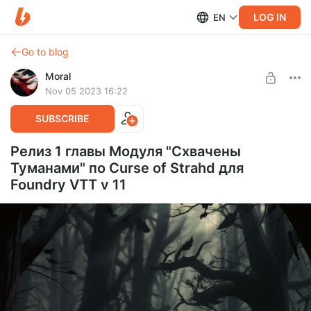
LOG IN
EN
Go to blog
Moral
Nov 05 2023 16:22
SUBSCRIBE
Релиз 1 главы Модуля "Схвачены
Туманами" по Curse of Strahd для
Foundry VTT v 11