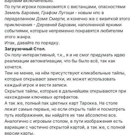
Баровии
включительно.
По пути игроки познакомятся с вистанцами, опасностями
Земель Баровии,
Графом Лугоши
- новым нпс в
переделанном Доме Смерти,
и конечно же с визиткой этого
приключения
- Деревней Баровии,
наполненной яркими
событиями, которые непременно понравятся любителям
этого жанра.
Итак, давайте по порядку.
Загрузочный Стол.
Он полу-интерактивный, т.к., я и не смог придумать идею
реализации автоматизации, что бы было всё, так как
хочется.
Тем не менее, на нём присутствуют кликабельные тайлы,
которые открывают заметки, их может использовать
каждый игрок и вести записи.
Скрытые тайлы, которые в дальнейшем открываются при
нахождении ключевых артефактов.
А так же, полный пак цветных карт Тарокка. На столе
лежат самые первые, но если открыть тайл и посмотреть
путь изображения, вы найдёте их там абсолютно все.
Аналогично с игровым столом, в пути изображения есть
вариации с частично открытой картой, а так же, с полной
версии карты.