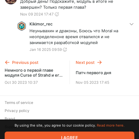
Добрый день! Подскажите, модуль в итоге не
завершен? Только первая глава?
Nov 09 2024 17:47
Kikimor_rec
Неунывахин и драконы, Боюсь что Moral на
неопределеноне время отвалился и не
занимается разработкой модулей
Jan 16 2025 09:59
Previous post
Next post
Немного о первой главе
Патч первого дня
модуля Curse of Strahd и его
задержке.
Oct 30 2023 10:37
Nov 05 2023 17:45
Terms of service
Privacy policy
Brand
By using the site, you agree to our cookie policy.
Read more here.
Support
© 2026 Zaya Solutions Limited. All rights reserved. All trademarks
I AGREE