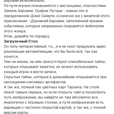
Баровии
включительно.
По пути игроки познакомятся с вистанцами, опасностями
Земель Баровии,
Графом Лугоши
- новым нпс в
переделанном Доме Смерти,
и конечно же с визиткой этого
приключения
- Деревней Баровии,
наполненной яркими
событиями, которые непременно понравятся любителям
этого жанра.
Итак, давайте по порядку.
Загрузочный Стол.
Он полу-интерактивный, т.к., я и не смог придумать идею
реализации автоматизации, что бы было всё, так как
хочется.
Тем не менее, на нём присутствуют кликабельные тайлы,
которые открывают заметки, их может использовать
каждый игрок и вести записи.
Скрытые тайлы, которые в дальнейшем открываются при
нахождении ключевых артефактов.
А так же, полный пак цветных карт Тарокка. На столе
лежат самые первые, но если открыть тайл и посмотреть
путь изображения, вы найдёте их там абсолютно все.
Аналогично с игровым столом, в пути изображения есть
вариации с частично открытой картой, а так же, с полной
версии карты.