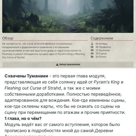
Схвачены Туманами
- это первая глава модуля,
представляющая из себя солянку идей от
Pyram's King
и
Fleshing out Curse
of Stra
hd
, а так же с моими
собственными доработками. Полностью переведённое,
адаптированное для вождения. Кое-где изменены сцены,
кое-где склеены карты, что бы не скакать со сцены на
сцену при перемещении по этажам и прочие приятности.
1 глава, но о чём?
Модуль ведёт вас от самого
вступления
, которое было
прописано в подробностях мной до самой
Деревни