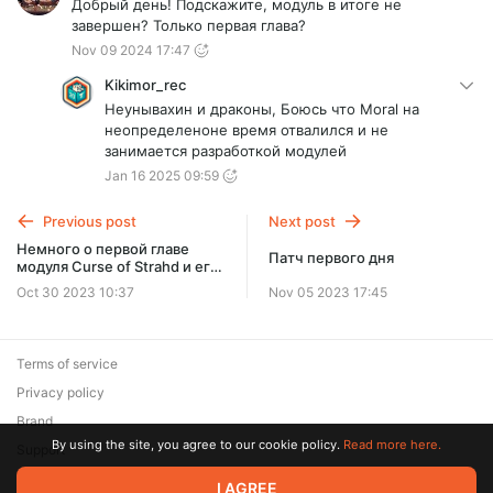
Добрый день! Подскажите, модуль в итоге не
завершен? Только первая глава?
Nov 09 2024 17:47
Kikimor_rec
Неунывахин и драконы, Боюсь что Moral на
неопределеноне время отвалился и не
занимается разработкой модулей
Jan 16 2025 09:59
Previous post
Next post
Немного о первой главе
Патч первого дня
модуля Curse of Strahd и его
задержке.
Oct 30 2023 10:37
Nov 05 2023 17:45
Terms of service
Privacy policy
Brand
By using the site, you agree to our cookie policy.
Read more here.
Support
© 2026 Zaya Solutions Limited. All rights reserved. All trademarks
I AGREE