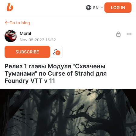
LOG IN
EN
Go to blog
Moral
Nov 05 2023 16:22
SUBSCRIBE
Релиз 1 главы Модуля "Схвачены
Туманами" по Curse of Strahd для
Foundry VTT v 11