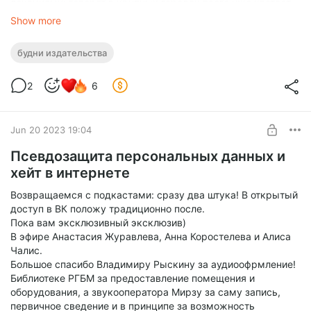
локациями: говорят в крупных городах всего уже хватает,
а вот в селах и небольших городках - нет.
Show more
Насобирала 4 коробки комиксов, прыгнула в такси и
будни издательства
отвезла на склад. Через день машина уже отправилась в
ДНР.
2
6
Думаю, это не единственная наша поставка, пусть дети и
подростки порадуются и отдохнут за чтением классных
историй!
Jun 20 2023 19:04
Спасибо всем авторам, кто разрешил отправить и их
Псевдозащита персональных данных и
комиксы!
хейт в интернете
Возвращаемся с подкастами: сразу два штука! В открытый
доступ в ВК положу традиционно после.
Пока вам эксклюзивный эксклюзив)
В эфире Анастасия Журавлева, Анна Коростелева и Алиса
Чалис.
Большое спасибо Владимиру Рыскину за аудиоофрмление!
Библиотеке РГБМ за предоставление помещения и
оборудования, а звукооператора Мирзу за саму запись,
первичное сведение и в принципе за возможность