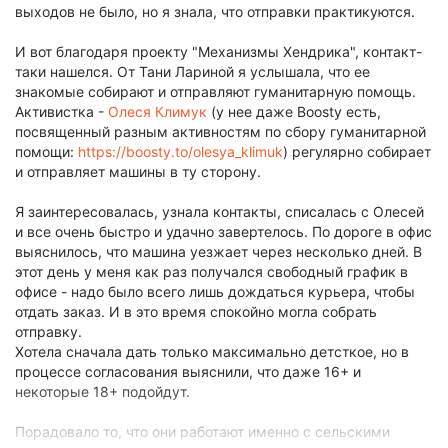
выходов не было, но я знала, что отправки практикуются.
И вот благодаря проекту "Механизмы Хендрика", контакт-
таки нашелся. От Тани Лариной я услышала, что ее
знакомые собирают и отправляют гуманитарную помощь.
Активистка -
Олеся Климук
(у нее даже Boosty есть,
посвященный разным активностям по сбору гуманитарной
помощи:
https://boosty.to/olesya_klimuk
) регулярно собирает
и отправляет машины в ту сторону.
Я заинтересовалась, узнала контакты, списалась с Олесей
и все очень быстро и удачно завертелось. По дороге в офис
выяснилось, что машина уезжает через несколько дней. В
этот день у меня как раз получался свободный график в
офисе - надо было всего лишь дождаться курьера, чтобы
отдать заказ. И в это время спокойно могла собрать
отправку.
Хотела сначала дать только максимально детсткое, но в
процессе согласования выяснили, что даже 16+ и
некоторые 18+ подойдут.
Порадовало то, что они работают именно с сельскими