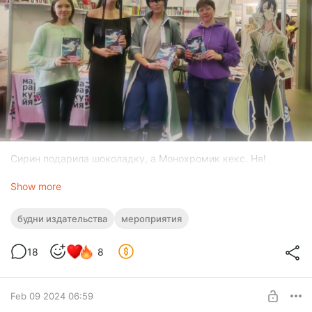
Сирин подарила шоколадку, а Монохромик кекс. Ня!
Show more
будни издательства
мероприятия
18
8
Feb 09 2024 06:59