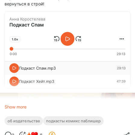
вернуться в строй!
Анна Коростелева
Подкаст Спам
1.0x
0:00
29:13
Подкаст Спам.mp3
29:13
Подкаст Хейт.mp3
47:39
Show more
об издательстве
подкасты комикс паблишер