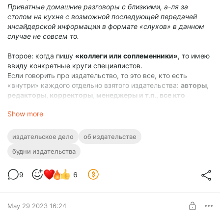
Приватные домашние разговоры с близкими, а-ля за
столом на кухне с возможной последующей передачей
инсайдерской информации в формате «слухов» в данном
случае не совсем то.
Второе: когда пишу
«коллеги или соплеменники»
, то имею
ввиду конкретные круги специалистов.
Если говорить про издательство, то это все, кто есть
«внутри» каждого отдельно взятого издательства:
авторы,
редакторы, корректоры, менеджеры и т.п., все кто
причастен к процессу создания книг
(но не курьеры или
Show more
бухгалтеры).
То есть, я считаю коллегами как своих авторов, так и
авторов, публикующихся в любом другом издательстве,
издательское дело
об издательстве
корректоров любых издательств и корректоров-
будни издательства
фрилансеров, редакторов и руководителей издательств,
проект-менеджеров, смм-специалистов и т.п. – это все
один котел, котел книго-производства.
9
6
Все, продолжаем основную тему:
так вот, с
критиканами из одной с тобой индустрии
May 29 2023 16:24
намного сложнее.
Сложнее абстрагироваться от их