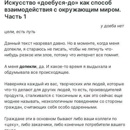
мнения, ведь они тоже специалисты и профессионалы, что-
Искусство «доебуся-до» как способ
то делают,
имеют подобный с твоим опыт
и
их мнение
взаимодействия с окружающим миром.
более весомое: как для потребителя, так и для тебя лично
Часть 1
или других коллег по цеху
.
у доеба нет
Вопрос:
зачем они это делают публично
остается для меня
цели, есть путь
открытым?
Данный текст назревал давно. Но в моменте, когда меня
допекли, я стараюсь не писать, чтобы не ляпнуть что-
нибудь резкое или злое, потому что интернет все помнит.
А меня
допекли
, да. И какое-то время я выдыхала и
обдумывала все происходящее.
Наверняка каждый из вас, творческих или людей, которые
что-то делают для других людей, то есть, производителей
продукта, сталкивался с токсичным и, как это сейчас еще
моднее называть, неэкологичным поведением со стороны
граждан, считающих себя особо одаренными.
Граждане эти в основном бывают либо ваши коллеги по
«цеху», либо заказчики, либо конечные потребители вашего