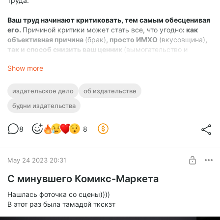
труда.
Ваш труд начинают критиковать, тем самым обесценивая
его.
Причиной критики может стать все, что угодно
: как
объективная причина
(брак)
, просто ИМХО
(вкусовщина)
,
так и способ снизить ваш ценник
(вымогательство и
манипулирование)
.
Show more
Вопрос в том, как все это преподносится.
издательское дело
об издательстве
Есть люди, которые
деликатно умеют указывать на
будни издательства
недочеты
даже очень существенные. Таким людям всегда
говоришь спасибо, и благодаря им стремишься сделать
свой продукт лучше.
8
8
Но есть
индивидуумы
, которые в совершенно адищенской
по т
оксичности и обесцениванию манере
и форме подают
May 24 2023 20:31
любую
вкусовщину, как истину в последней инстанции,
и
делают это
С минувшего Комикс-Маркета
публично
с присущим таким типам личности
апломбом.
Нашлась фоточка со сцены))))
В этот раз была тамадой ткскзт
Ниже речь и пойдет о таких людях.