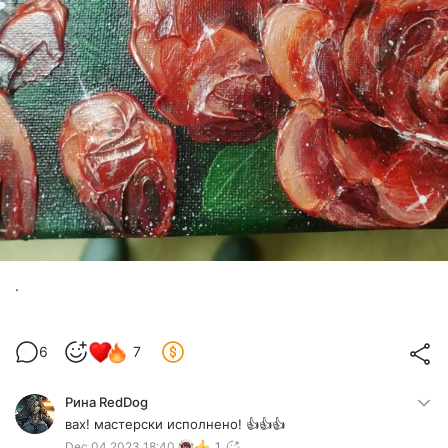
.
6
7
Рина RedDog
вах! мастерски исполнено! 👍👍👍
Dec 04 2023 18:40
1