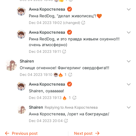
Анна Коростелева
Рина RedDog, "делал живописец"!
Dec 04 2023 19:02
(changed)
Анна Коростелева
Рина RedDog, и это правда живьем охуенно!!!
очень атмосферно)
Dec 04 2023 19:11
Shairen
Огнище огненное! Фангерлинг овердофига!!!
Dec 04 2023 19:10
1
Анна Коростелева
Shairen, оуаааааа!
Dec 04 2023 19:13
1
Shairen
Replying to
Анна Коростелева
Анна Коростелева, /орет на бэкграунде/
Dec 04 2023 20:04
Previous post
Next post