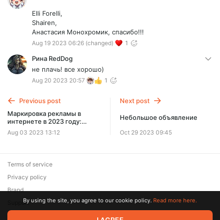
Elli Forelli,
Shairen,
Анастасия Монохромик, спасибо!!!
Aug 19 2023 06:26
(changed)
1
Рина RedDog
не плачь! все хорошо)
Aug 20 2023 20:57
1
Previous post
Next post
Маркировка рекламы в
Небольшое объявление
интернете в 2023 году:
самореклама, маркировка
Aug 03 2023 13:12
Oct 29 2023 09:45
на маркетплейсах,
отчётность
Terms of service
Privacy policy
Brand
By using the site, you agree to our cookie policy.
Read more here.
Support
I AGREE
© 2026 Zaya Solutions Limited. All rights reserved. All trademarks