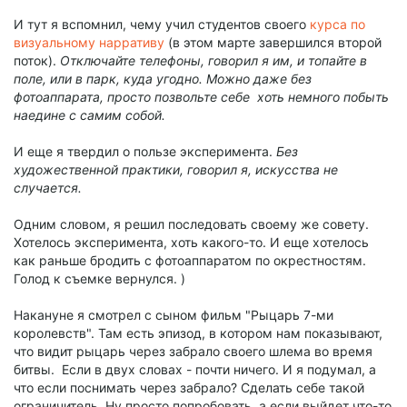
И тут я вспомнил, чему учил студентов своего
курса по
визуальному нарративу
(в этом марте завершился второй
поток).
Отключайте телефоны, говорил я им, и топайте в
поле, или в парк, куда угодно. Можно даже без
фотоаппарата, просто позвольте себе хоть немного побыть
наедине с самим собой.
И еще я твердил о пользе эксперимента.
Без
художественной практики, говорил я, искусства не
случается.
Одним словом, я решил последовать своему же совету.
Хотелось эксперимента, хоть какого-то. И еще хотелось
как раньше бродить с фотоаппаратом по окрестностям.
Голод к съемке вернулся. )
Накануне я смотрел с сыном фильм "Рыцарь 7-ми
королевств". Там есть эпизод, в котором нам показывают,
что видит рыцарь через забрало своего шлема во время
битвы. Если в двух словах - почти ничего. И я подумал, а
что если поснимать через забрало? Сделать себе такой
ограничитель. Ну просто попробовать, а если выйдет что-то