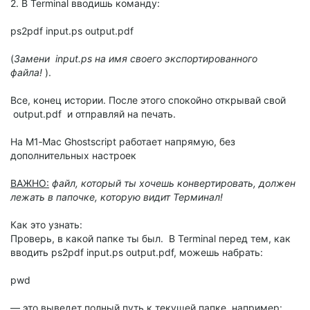
2. В Terminal вводишь команду:
ps2pdf input.ps output.pdf
(
Замени input.ps на имя своего экспортированного
файла!
).
Все, конец истории. После этого спокойно открывай свой
output.pdf и отправляй на печать.
На M1‑Mac Ghostscript работает напрямую, без
дополнительных настроек
ВАЖНО:
файл, который ты хочешь конвертировать, должен
лежать в папочке, которую видит Терминал!
Как это узнать:
Проверь, в какой папке ты был. В Terminal перед тем, как
вводить ps2pdf input.ps output.pdf, можешь набрать:
pwd
— это выведет полный путь к текущей папке, например: