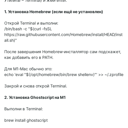
Утилиты – Terminal) и жми enter.
1. Установка Homebrew (если ещё не установлен)
Открой Terminal и выполни:
/bin/bash -c "$(curl -fsSL
https://raw.githubusercontent.com/Homebrew/install/HEAD/inst
all.sh)"
После завершения Homebrew‑инсталлятор сам подскажет,
как добавить его в PATH.
Для M1‑Mac обычно это:
echo 'eval "$(/opt/homebrew/bin/brew shellenv)"' >> ~/.zprofile
Закрой и снова открой Terminal.
2. Установка Ghostscript на M1
Выполни в Terminal:
brew install ghostscript