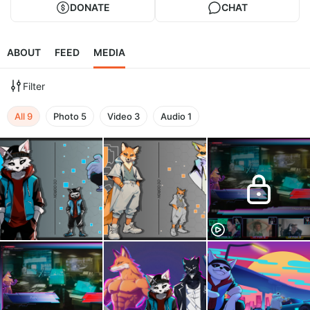
DONATE
CHAT
ABOUT
FEED
MEDIA
Filter
All
9
Photo
5
Video
3
Audio
1