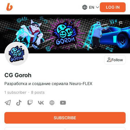
LOG IN
EN
Follow
CG Goroh
Разработка и создание сериала Neuro-FLEX
1
subscriber
8
posts
SUBSCRIBE