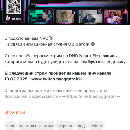
С подключением NPC 👋
На связи анимационная студия
CG Goroh!
🟢
У нас прошёл первым стрим по DND Neuro-Flex,
запись
которого можно будет увидеть на нашем
Бусти
за подписку
🚨
Следующий стрим пройдёт на нашем Твич канале
13.02.2025 - www.twitch.tv/cggoroh
🚨
Следите за новостями чтобы ничего не пропустить!
Все ссылки в одном месте - ➡️ https://linktr.ee/cggoroh ⬅️
Со смешными моментами и с нашим составом игроков
Show more
можно ознакомиться в нашем ТикТоке и Ютубе, а вот
ссылки на видео
⭐️
ТТ - https://vt.tiktok.com/ZSMdLFs5P/
⭐️
dnd
настольные игры
сериал
днд
twitch