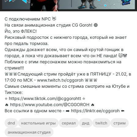
С подключением NPC 👋
На связи анимационная студия CG Goroh! 🟢
Йо, это ФЛЕКС!
Рисковый подросток с нижнего города, который не знает
про педаль тормоза.
Однажды докажет всем, что он самый крутой гонщик в
городе, а пока что доказывает всем что он НЕ панда! 🐱🐼
Поближе с этим персонажем можно познакомиться на
стриме!!!
🚨🚨🚨Следующий стрим пройдёт уже в ПЯТНИЦУ - 21.02, в
17:00 по МСК - www.twitch.tv/cggoroh 🚨🚨🚨
Самые смешные моменты со стрима смотрите на Ютубе и
Тиктоке:
⭐️ https://www.tiktok.com/@cggorohtt ⭐️
🔥 https://www.youtube.com/@CGGOROH 🔥
Все ссылки в одном месте - ➡️ https://linktr.ee/cggoroh ⬅️
dnd
настольные игры
сериал
днд
twitch
стрим
анимационная студия