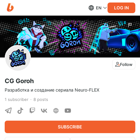
LOG IN
EN
Follow
CG Goroh
Разработка и создание сериала Neuro-FLEX
1
subscriber
8
posts
SUBSCRIBE