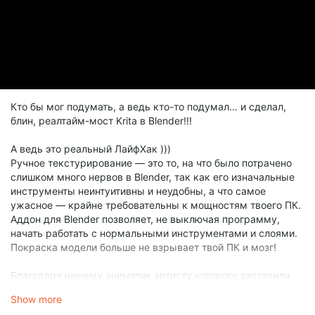
Кто бы мог подумать, а ведь кто-то подумал… и сделал,
блин, реалтайм-мост Krita в Blender!!!
А ведь это реальный ЛайфХак )))
Ручное текстурирование — это то, на что было потрачено
слишком много нервов в Blender, так как его изначальные
инструменты неинтуитивны и неудобны, а что самое
ужасное — крайне требовательны к мощностям твоего ПК.
Аддон для Blender позволяет, не выключая программу,
начать работать с нормальными инструментами и слоями.
Покраска модели больше не взрывает твой ПК и мозг!
Благодаря нашему аниматик артисту которого заставили
пересесть с Photoshop на Krita, теперь мы можем
Show more
создавать стилизованные текстуры и юзать бесплатные