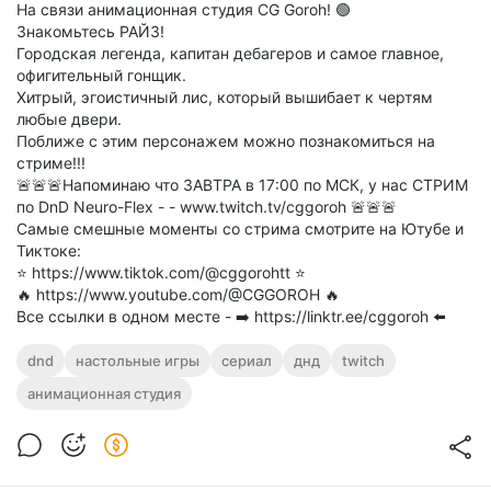
На связи анимационная студия CG Goroh! 🟢
Знакомьтесь РАЙЗ!
Городская легенда, капитан дебагеров и самое главное,
офигительный гонщик.
Хитрый, эгоистичный лис, который вышибает к чертям
любые двери.
Поближе с этим персонажем можно познакомиться на
стриме!!!
🚨🚨🚨Напоминаю что ЗАВТРА в 17:00 по МСК, у нас СТРИМ
по DnD Neuro-Flex - - www.twitch.tv/cggoroh 🚨🚨🚨
Самые смешные моменты со стрима смотрите на Ютубе и
Тиктоке:
⭐️ https://www.tiktok.com/@cggorohtt ⭐️
🔥 https://www.youtube.com/@CGGOROH 🔥
Все ссылки в одном месте - ➡️ https://linktr.ee/cggoroh ⬅️
dnd
настольные игры
сериал
днд
twitch
анимационная студия