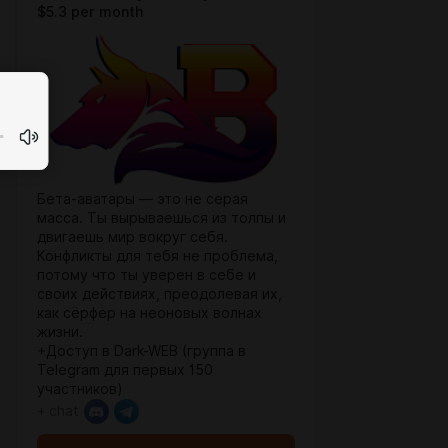
$5.3 per month
Бета-аватары — это не серая
масса. Ты вырываешься из толпы и
двигаешь мир вокруг себя.
Конфликты для тебя не проблема,
потому что ты уверен в себе и
своих действиях, преодолевая их,
как сёрфер на неоновых волнах
жизни.
+Доступ в Dark-WEB (группа в
Telegram для первых 150
участников)
+ chat