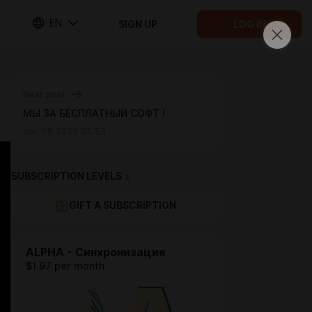
EN
SIGN UP
LOG IN
Next post
МЫ ЗА БЕСПЛАТНЫЙ СОФТ !
Jan 08 2025 05:53
SUBSCRIPTION LEVELS
3
GIFT A SUBSCRIPTION
ALPHA - Синхронизация
$1.97 per month