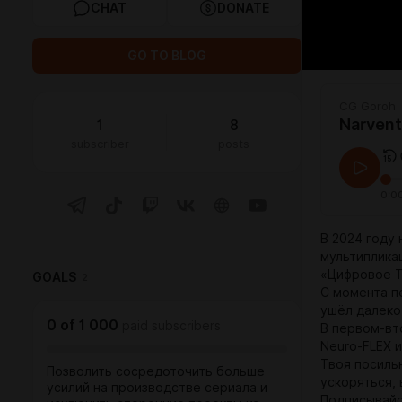
CHAT
DONATE
GO TO BLOG
CG Goroh
Narvent
1
8
subscriber
posts
0:0
В 2024 году
мультиплика
«Цифровое Т
GOALS
2
С момента п
ушёл далеко
0
of
1 000
paid subscribers
В первом-вт
Neuro-FLEX 
Твоя посиль
Позволить сосредоточить больше
ускоряться, 
усилий на производстве сериала и
Подписывайс