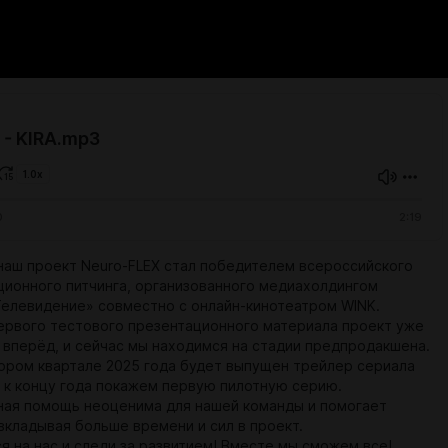
 - KIRA.mp3
1.0x
0
2:19
 наш проект Neuro-FLEX стал победителем всероссийского
ционного питчинга, организованного медиахолдингом
елевидение» совместно с онлайн-кинотеатром WINK.
ервого тестового презентационного материала проект уже
 вперёд, и сейчас мы находимся на стадии предпродакшена.
ором квартале 2025 года будет выпущен трейлер сериала
и к концу года покажем первую пилотную серию.
ная помощь неоценима для нашей команды и помогает
вкладывая больше времени и сил в проект.
я на нас и следи за развитием! Вместе мы сможем все!