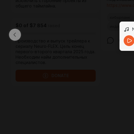
исключить сторонние проекты из
https://www.
общего таймлайна.
киберпанк
$0
of
$7 854
raised
инди
фле
Производство и выпуск трейлера к
сериалу Neuro-FLEX. Цель конец
первого-второго квартала 2025 года.
Необходим найм дополнительных
специалистов.
DONATE