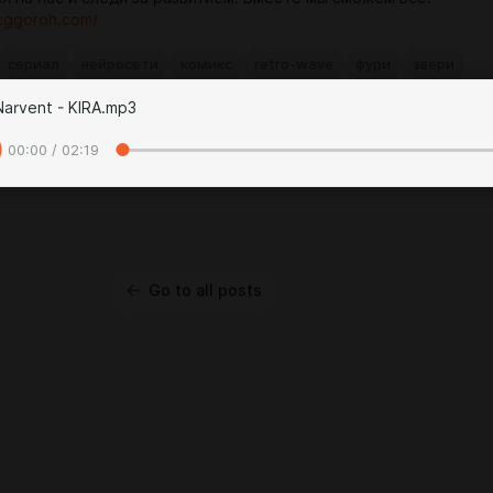
cggoroh.com/
сериал
нейросети
комикс
retro-wave
фури
звери
кс
анимация
Narvent - KIRA.mp3
00:00 / 02:19
Go to all posts