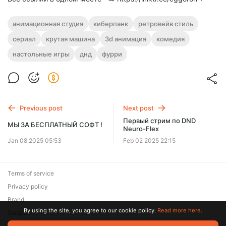
анимационная студия
киберпанк
ретровейв стиль
сериал
крутая машина
3d анимация
комедия
настольные игры
днд
фурри
Previous post
Next post
Первый стрим по DND
МЫ ЗА БЕСПЛАТНЫЙ СОФТ !
Neuro-Flex
Jan 08 2025 05:53
Feb 02 2025 22:15
Terms of service
Privacy policy
Brand
By using the site, you agree to our cookie policy.
Read more here.
Support