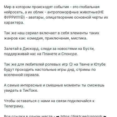
Мир в котором происходят события - это глобальная
нейросеть, а их облик - антропоморфные животные(НЕ
ФУРРИ!!!🤬) - аватары, олицетворение основной черты их
характера.
Так же наш сериал включает в себя элементы таких
жанров как: комедия, приключения, мистика.
Залетай в Дискорд, следи за новостями на Бусти,
поддерживай нас на Планете и Спонсре.
Так же для любителей ролевых игр 😏 на Твиче и Ютубе
будут проходить настольные игры днд, стримы по
вселенной сериала.
А самые интересные и смешные моменты ты сможешь
увидеть в ТикТоке.
Чтобы оставаться с нами на связи подключайся к
Телеграму.
Все ссылки в одном месте - ➡️ https://linktr.ee/cggoroh ⬅️