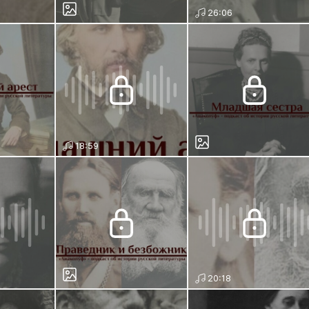
26:06
18:59
20:18