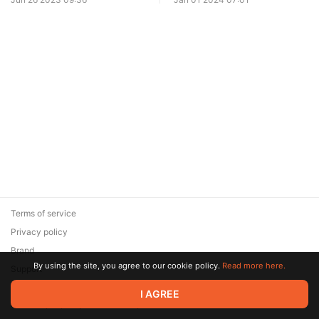
Terms of service
Privacy policy
Brand
By using the site, you agree to our cookie policy.
Read more here.
Support
© 2026 Zaya Solutions Limited. All rights reserved. All trademarks
I AGREE
are the property of their respective owners.