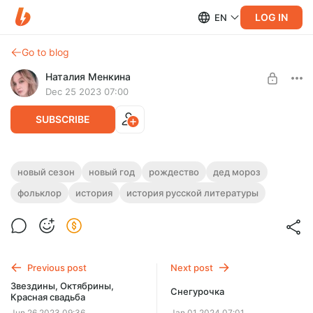
LOG IN
EN
Go to blog
Наталия Менкина
Dec 25 2023 07:00
SUBSCRIBE
Дед Мороз
новый сезон
новый год
рождество
дед мороз
фольклор
история
история русской литературы
Level required:
Конец года - начало сезона!
Символист
SUBSCRIBE
Previous post
Next post
Звездины, Октябрины,
Снегурочка
Красная свадьба
Jun 26 2023 09:36
Jan 01 2024 07:01