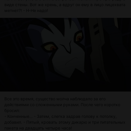
виде стены. Вот же хрень, а вдруг он ему в лицо лицехвата
метнет?! - Н-Не надо!
Все это время, существо молча наблюдало за его
действиями со сложенными руками. После чего коротко
бросил:
- Конченные... - Затем, слегка задрав голову к потолку,
добавил. - Пятый, кровать этому дикарю и три питательных
пакета на двадцать четыре часа!