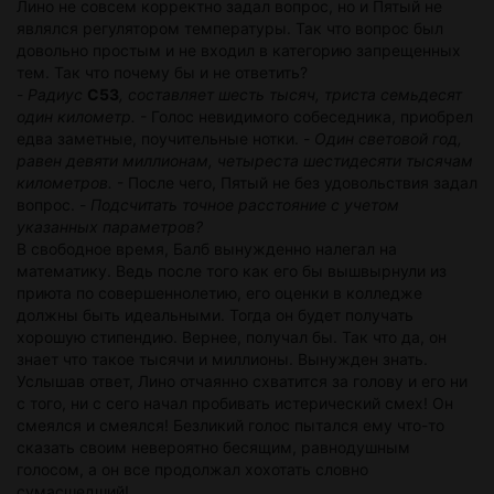
Лино не совсем корректно задал вопрос, но и Пятый не
являлся регулятором температуры. Так что вопрос был
довольно простым и не входил в категорию запрещенных
тем. Так что почему бы и не ответить?
-
Радиус
C53
, составляет шесть тысяч, триста семьдесят
один километр.
- Голос невидимого собеседника, приобрел
едва заметные, поучительные нотки. -
Один световой год,
равен девяти миллионам, четыреста шестидесяти тысячам
километров.
- После чего, Пятый не без удовольствия задал
вопрос. -
Подсчитать точное расстояние с учетом
указанных параметров?
В свободное время, Балб вынужденно налегал на
математику. Ведь после того как его бы вышвырнули из
приюта по совершеннолетию, его оценки в колледже
должны быть идеальными. Тогда он будет получать
хорошую стипендию. Вернее, получал бы. Так что да, он
знает что такое тысячи и миллионы. Вынужден знать.
Услышав ответ, Лино отчаянно схватится за голову и его ни
с того, ни с сего начал пробивать истерический смех! Он
смеялся и смеялся! Безликий голос пытался ему что-то
сказать своим невероятно бесящим, равнодушным
голосом, а он все продолжал хохотать словно
сумасшедший!