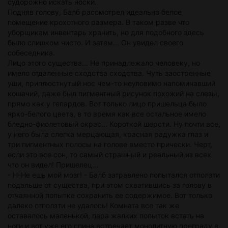
судорожно искать носки.
Подняв голову, Балб рассмотрел идеально белое
помещение крохотного размера. В таком разве что
уборщикам инвентарь хранить, но для подобного здесь
было слишком чисто. И затем... Он увидел своего
собеседника.
Лицо этого существа... Не принадлежало человеку, но
имело отдаленные сходства сходства. Чуть заостренные
уши, приплюстнутый нос чем-то неуловимо напоминавший
кошачий, даже был пигментный рисунок похожий на слезы,
прямо как у гепардов. Вот только лицо пришельца было
ярко-белого цвета, в то время как все остальное имело
бледно-фиолетовый окрас... Короткой шерсти. Ну почти все,
у него была слегка мерцающая, красная радужка глаз и
три пигментных полосы на голове вместо прически. Черт,
если это все сон, то самый страшный и реальный из всех
что он видел! Пришелец...
- Н-Не ешь мой мозг! - Балб затравлено попытался отползти
подальше от существа, при этом схватившись за голову в
отчаянной попытке сохранить ее содержимое. Вот только
далеко отползти не удалось! Комната все так же
оставалось маленькой, пара жалких попыток встать на
ноги и вот уже его спина встречает монолитную преграду в