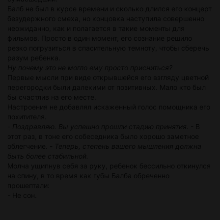
Балб не был в курсе времени и сколько длился его концерт
безудержного смеха, но концовка наступила совершенно
неожиданно, как и полагается в такие моменты для
фильмов. Просто в один момент, его сознание решило
резко погрузиться в спасительную темноту, чтобы сберечь
разум ребенка.
Ну почему это не могло ему просто присниться?
Первые мысли при виде открывшейся его взгляду цветной
перегородки были далекими от позитивных. Мало кто был
бы счастлив на его месте.
Настроения не добавлял искаженный голос помощника его
похитителя.
-
Поздравляю. Вы успешно прошли стадию принятия.
- В
этот раз, в тоне его собеседника было хорошо заметное
облегчение. -
Теперь, степень вашего мышления должна
быть более стабильной.
Молча ущипнув себя за руку, ребенок бессильно откинулся
на спину, в то время как губы Балба обреченно
прошептали:
- Не сон.