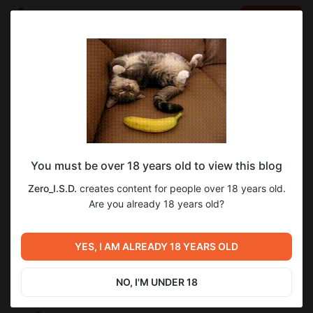
LOG IN
EN
Go to blog
Zero_I.S.D.
Nov 01 2019 02:19
SUBSCRIBE
Марвел: Лино. Глава 2.
You must be over 18 years old to view this blog
Лино - Глава 2.docx
Zero_I.S.D.
creates content for people over 18 years old.
docx
157.00 Kb
Are you already 18 years old?
Фыркнув на выражение его лица, неизвестный
произнес:Сегодня в "
Приюте Катрины
" был особо мрачный
YES, I AM ALREADY 18 YEARS OLD
денек, целый день шел непрекращающийся ливень. Так что
путь на улицу был заказан, все-таки мало кому
NO, I'M UNDER 18
понравиться носиться по грязи, да еще и чуть ли не под
прямым потоком ледяной воды. Ищите дурака. Да даже