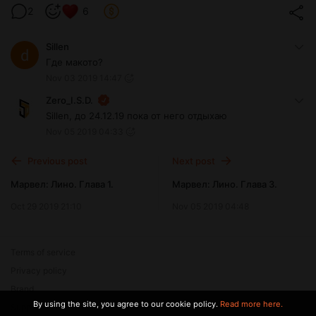
2
6
Sillen
Где макото?
Nov 03 2019 14:47
Zero_I.S.D.
Sillen, до 24.12.19 пока от него отдыхаю
Nov 05 2019 04:33
Previous post
Next post
Марвел: Лино. Глава 1.
Марвел: Лино. Глава 3.
Oct 29 2019 21:10
Nov 05 2019 04:48
Terms of service
Privacy policy
Brand
By using the site, you agree to our cookie policy.
Read more here.
Support