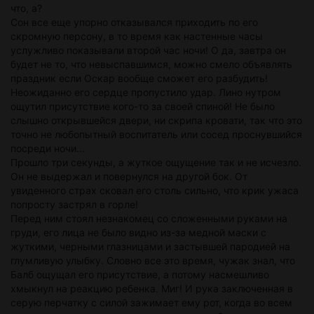
что, а?
Сон все еще упорно отказывался приходить по его
скромную персону, в то время как настенные часы
услужливо показывали второй час ночи! О да, завтра он
будет не то, что невыспавшимся, можно смело объявлять
праздник если Оскар вообще сможет его разбудить!
Неожиданно его сердце пропустило удар. Лино нутром
ощутил присутствие кого-то за своей спиной! Не было
слышно открывшейся двери, ни скрипа кровати, так что это
точно не любопытный воспитатель или сосед проснувшийся
посреди ночи...
Прошло три секунды, а жуткое ощущение так и не исчезло.
Он не выдержал и повернулся на другой бок. От
увиденного страх сковал его столь сильно, что крик ужаса
попросту застрял в горле!
Перед ним стоял незнакомец со сложенными руками на
груди, его лица не было видно из-за медной маски с
жуткими, черными глазницами и застывшей пародией на
глумливую улыбку. Словно все это время, чужак знал, что
Балб ощущал его присутствие, а потому насмешливо
хмыкнул на реакцию ребенка. Миг! И рука заключенная в
серую перчатку с силой зажимает ему рот, когда во всем