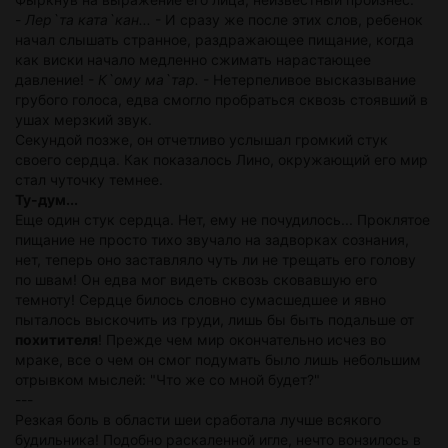
-
Лер`та ката`кан...
- И сразу же после этих слов, ребенок
начал слышать странное, раздражающее пищание, когда
как виски начало медленно сжимать нарастающее
давление! -
К`ому ма`тар.
- Нетерпеливое высказывание
грубого голоса, едва смогло пробраться сквозь стоявший в
ушах мерзкий звук.
Секундой позже, он отчетливо услышал громкий стук
своего сердца. Как показалось Лино, окружающий его мир
стал чуточку темнее.
Ту-дум...
Еще один стук сердца. Нет, ему не почудилось... Проклятое
пищание не просто тихо звучало на задворках сознания,
нет, теперь оно заставляло чуть ли не трещать его голову
по швам! Он едва мог видеть сквозь сковавшую его
темноту! Сердце билось словно сумасшедшее и явно
пыталось выскочить из груди, лишь бы быть подальше от
похитителя
! Прежде чем мир окончательно исчез во
мраке, все о чем он смог подумать было лишь небольшим
отрывком мыслей: "Что же со мной будет?"
---
Резкая боль в области шеи сработала лучше всякого
будильника! Подобно раскаленной игле, нечто вонзилось в