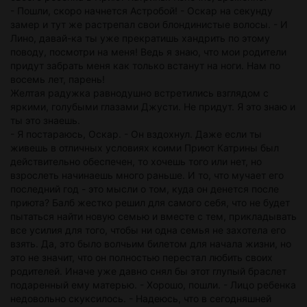
- Пошли, скоро начнется Астробой! - Оскар на секунду
замер и тут же растрепал свои блондинистые волосы. - И
Лино, давай-ка ты уже прекратишь хандрить по этому
поводу, посмотри на меня! Ведь я знаю, что мои родители
придут забрать меня как только встанут на ноги. Нам по
восемь лет, парень!
Желтая радужка равнодушно встретились взглядом с
яркими, голубыми глазами Джусти. Не придут. Я это знаю и
ты это знаешь.
- Я постараюсь, Оскар. - Он вздохнул. Даже если ты
живешь в отличных условиях коими Приют Катрины был
действительно обеспечен, то хочешь того или нет, но
взрослеть начинаешь много раньше. И то, что мучает его
последний год - это мысли о том, куда он денется после
приюта? Балб жестко решил для самого себя, что не будет
пытаться найти новую семью и вместе с тем, прикладывать
все усилия для того, чтобы ни одна семья не захотела его
взять. Да, это было волчьим билетом для начала жизни, но
это не значит, что он полностью перестал любить своих
родителей. Иначе уже давно снял бы этот глупый браслет
подаренный ему матерью. - Хорошо, пошли. - Лицо ребенка
недовольно скуксилось. - Надеюсь, что в сегодняшней