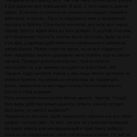
в Джорджию для повышения. И все. С того самого дня он
здесь. В начале он злился на смешки некоторых парней и
девчонок, а потом... Просто подошел к ним и предложил
сыграть в прятки. Слов было ненужно, все итак все знали.
Народ просто ждал пока до него дойдет. С другой стороны,
его начальную глупость можно было простить, ведь не раз
и не два, родители действительно приезжали и забирали
детей домой. Разве глядя на такое, он не мог надеется?
Как оказалось, можно довольно легко понять еще в самом
начале. Приедут родители или нет. Нужно просто
послушать то, как именно прощаются взрослые, что
говорят, куда смотрят. Какое у них лицо. Много деталей, но
живя в приюте, ты невольно начинаешь их подмечать.
Боже, наверняка он выглядел очень глупо когда махал
рукой в след родным!
Рука непроизвольно сжала белое одеяло. Чертов, Оскар!
Ему ведь действительно удалось забыть, какой сегодня
был день, ну какого дьявола?!
Недовольно засопев, Балб повернулся обратно и в его глаза
ударил лунный свет. Ну все, завтра на утренней проверке
он будет зевать как ненормальный и приставку заберут
пока он не нормализует свой постельный режим. Ну вот за