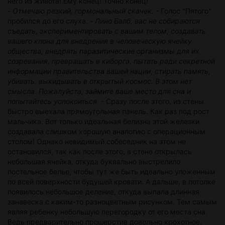
него из живота! Ему конец! Точно конец!
-
Отмечаю резкий, гормональный скачек.
- Голос "Пятого"
пробился до его слуха. -
Лино Балб, вас не собираются
съедать, экспериментировать с вашим телом, создавать
вашего клона для внедрения в человеческую ячейку
общества, внедрять паразитические организмы для их
созревания, превращать в киборга, пытать ради секретной
информации правительства вашей нации, стирать память,
убивать, выкидывать в открытый космос. В этом нет
смысла. Пожалуйста, займите ваше место для сна и
попытайтесь успокоиться.
- Сразу после этого, из стены
быстро выехала прямоугольная панель. Как раз под рост
мальчика. Вот только идеальная белизна этой железки
создавала слишком хорошую аналогию с операционным
столом! Однако невидимый собеседник на этом не
остановился, так как после этого, в стене открылась
небольшая ячейка, откуда буквально выстрелило
постельное белье, чтобы тут же быть идеально уложенным
по всей поверхности будущей кровати. А дальше, в потолке
появилось небольшое деление, откуда выпала длинная
занавеска с каким-то разноцветным рисунком. Тем самым
являя ребенку небольшую перегородку от его места сна.
Ведь предварительно прошерстив довольно крохотное,