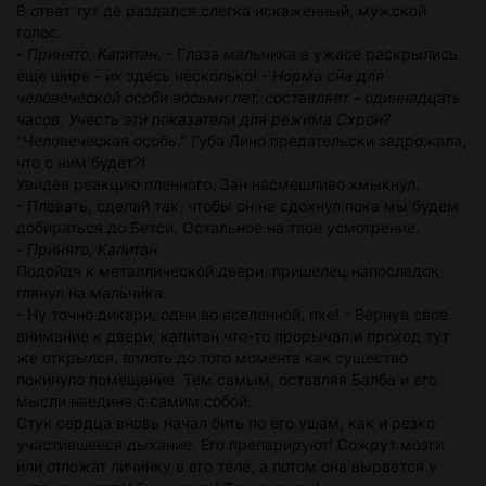
В ответ тут де раздался слегка искаженный, мужской
голос.
-
Принято, Капитан.
- Глаза мальчика в ужасе раскрылись
еще шире - их здесь несколько! -
Норма сна для
человеческой особи восьми лет, составляет - одиннадцать
часов. Учесть эти показатели для режима Схрон?
"Человеческая особь." Губа Лино предательски задрожала,
что с ним будет?!
Увидев реакцию пленного, Зан насмешливо хмыкнул.
- Плевать, сделай так, чтобы он не сдохнул пока мы будем
добираться до Бетси. Остальное на твое усмотрение.
-
Принято, Капитан.
Подойдя к металлической двери, пришелец напоследок
глянул на мальчика.
- Ну точно дикари, одни во вселенной, пхе! - Вернув свое
внимание к двери, капитан что-то прорычал и проход тут
же открылся, вплоть до того момента как существо
покинуло помещение. Тем самым, оставляя Балба и его
мысли наедине с самим собой.
Стук сердца вновь начал бить по его ушам, как и резко
участившееся дыхание. Его препарируют! Сожрут мозги
или отложат личинку в его теле, а потом она вырвется у