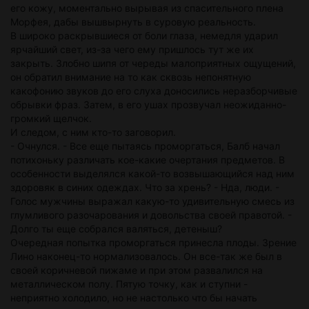
его кожу, моментально вырывая из спасительного плена
Морфея, дабы вышвырнуть в суровую реальность.
В широко раскрывшиеся от боли глаза, немедля ударил
ярчайший свет, из-за чего ему пришлось тут же их
закрыть. Злобно шипя от череды малоприятных ощущений,
он обратил внимание на то как сквозь непонятную
какофонию звуков до его слуха доносились неразборчивые
обрывки фраз. Затем, в его ушах прозвучал неожиданно-
громкий щелчок.
И следом, с ним кто-то заговорил.
- Очнулся. - Все еще пытаясь проморгаться, Балб начал
потихоньку различать кое-какие очертания предметов. В
особенности выделялся какой-то возвышающийся над ним
здоровяк в синих одеждах. Что за хрень? - Нда, люди. -
Голос мужчины выражал какую-то удивительную смесь из
глумливого разочарования и довольства своей правотой. -
Долго ты еще собрался валяться, детеныш?
Очередная попытка проморгаться принесла плоды. Зрение
Лино наконец-то нормализовалось. Он все-так же был в
своей коричневой пижаме и при этом развалился на
металлическом полу. Пятую точку, как и ступни -
неприятно холодило, но не настолько что бы начать