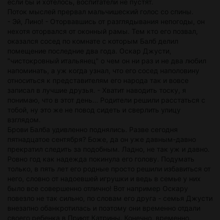
если бы и хотелось, воспитатели не пустят.
Поток мыслей прервал мальчишеский голос со спины.
- Эй, Лино! - Оторвавшись от разглядывания непогоды, он
нехотя оторвался от оконный рамы. Тем кто его позвал,
оказался сосед по комнате с которым Балб делил
помещение последние два года. Оскар Джусти,
"чистокровный итальянец" о чем он ни раз и не два любил
напоминать, а уж когда узнал, что его сосед наполовину
относиться к представителям его народа так и вовсе
записал в лучшие друзья. - Хватит наводить тоску, я
понимаю, что в этот день... Родители решили расстаться с
тобой, ну это же не повод сидеть и сверлить улицу
взглядом.
Брови Балба удивленно поднялись. Разве сегодня
пятнадцатое сентября? Боже, да он уже давным-давно
прекратил следить за подобным. Ладно, не так уж и давно.
Ровно год как надежда покинула его голову. Подумать
только, в пять лет его родные просто решили избавиться от
него, словно от надоевшей игрушки и ведь в семье у них
было все совершенно отлично! Вот например Оскару
повезло не так сильно, по словам его друга - семья Джусти
внезапно обанкротилась и поэтому они временно отдали
своего ребенка в Приют Катрины. Конечно, временно.