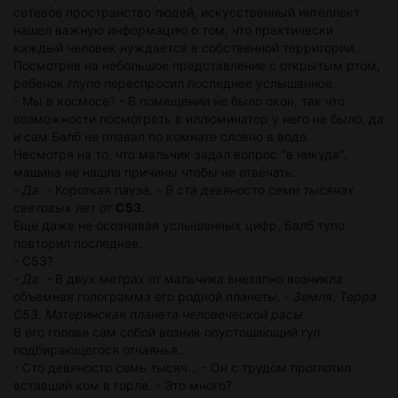
сетевое пространство людей, искусственный интеллект
нашел важную информацию о том, что практически
каждый человек нуждается в собственной территории.
Посмотрев на небольшое представление с открытым ртом,
ребенок глупо переспросил последнее услышанное.
- Мы в космосе? - В помещении не было окон, так что
возможности посмотреть в иллюминатор у него не было, да
и сам Балб не плавал по комнате словно в воде.
Несмотря на то, что мальчик задал вопрос "в никуда",
машина не нашла причины чтобы не отвечать.
-
Да.
- Короткая пауза. -
В ста девяносто семи тысячах
световых лет от
C53
.
Еще даже не осознавая услышанных цифр, Балб тупо
повторил последнее.
- C53?
-
Да.
- В двух метрах от мальчика внезапно возникла
объемная голограмма его родной планеты. -
Земля. Терра.
C53. Материнская планета человеческой расы.
В его голове сам собой возник опустошающий гул
подбирающегося отчаянья...
- Сто девяносто семь тысяч... - Он с трудом проглотил
вставший ком в горле. - Это много?