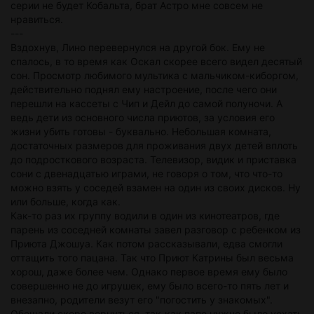
серии не будет Кобальта, брат Астро мне совсем не
нравиться.
---
Вздохнув, Лино перевернулся на другой бок. Ему не
спалось, в то время как Оскал скорее всего видел десятый
сон. Просмотр любимого мультика с мальчиком-киборгом,
действительно поднял ему настроение, после чего они
перешли на кассеты с Чип и Дейл до самой полуночи. А
ведь дети из основного числа приютов, за условия его
жизни убить готовы - буквально. Небольшая комната,
достаточных размеров для проживания двух детей вплоть
до подросткового возраста. Телевизор, видик и приставка
сони с двенадцатью играми, не говоря о том, что что-то
можно взять у соседей взамен на один из своих дисков. Ну
или больше, когда как.
Как-то раз их группу водили в один из кинотеатров, где
парень из соседней комнаты завел разговор с ребенком из
Приюта Джошуа. Как потом рассказывали, едва смогли
оттащить того пацана. Так что Приют Катрины был весьма
хорош, даже более чем. Однако первое время ему было
совершенно не до игрушек, ему было всего-то пять лет и
внезапно, родители везут его "погостить у знакомых".
Обещали скоро вернуться, так-как папе нужно было уехать