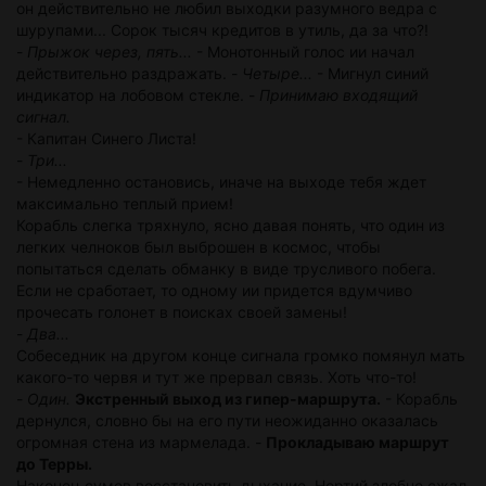
он действительно не любил выходки разумного ведра с
шурупами... Сорок тысяч кредитов в утиль, да за что?!
-
Прыжок через, пять...
- Монотонный голос ии начал
действительно раздражать. -
Четыре...
- Мигнул синий
индикатор на лобовом стекле. -
Принимаю входящий
сигнал.
- Капитан Синего Листа!
-
Три...
- Немедленно остановись, иначе на выходе тебя ждет
максимально теплый прием!
Корабль слегка тряхнуло, ясно давая понять, что один из
легких челноков был выброшен в космос, чтобы
попытаться сделать обманку в виде трусливого побега.
Если не сработает, то одному ии придется вдумчиво
прочесать голонет в поисках своей замены!
-
Два...
Собеседник на другом конце сигнала громко помянул мать
какого-то червя и тут же прервал связь. Хоть что-то!
-
Один.
Экстренный выход из гипер-маршрута.
- Корабль
дернулся, словно бы на его пути неожиданно оказалась
огромная стена из мармелада. -
Прокладываю маршрут
до Терры.
Наконец сумев восстановить дыхание, Нортий злобно сжал