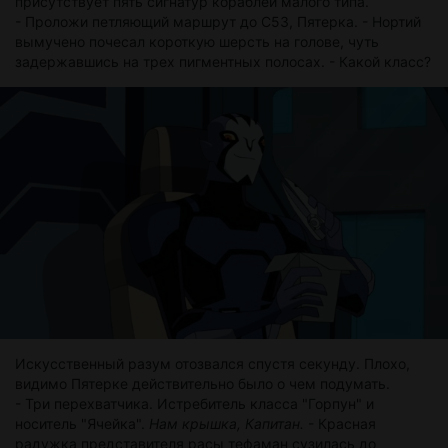
присутствует пять сигнатур кораблей малого типа.
- Проложи петляющий маршрут до C53, Пятерка. - Нортий
вымучено почесал короткую шерсть на голове, чуть
задержавшись на трех пигментных полосах. - Какой класс?
Искусственный разум отозвался спустя секунду. Плохо,
видимо Пятерке действительно было о чем подумать.
- Три перехватчика. Истребитель класса "Горпун" и
носитель "Ячейка".
Нам крышка, Капитан.
- Красная
радужка представителя расы тефаман сузилась до