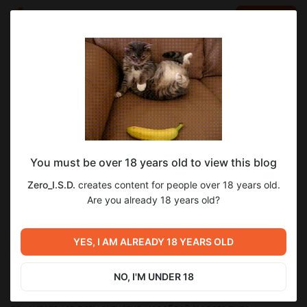
LOG IN
EN
Go to blog
Zero_I.S.D.
Oct 29 2019 21:10
SUBSCRIBE
Марвел: Лино. Глава 1.
You must be over 18 years old to view this blog
Искаженный звук гиперпространства слегка успокаивал
нервы пилота корабля. И не мудрено, ведь благодаря
Zero_I.S.D.
creates content for people over 18 years old.
своему движку восьмой формации он не раз и не два
Are you already 18 years old?
ускользал из цепких лап костлявой в виде кучи бортовых
орудий его преследователей. Пережив с десяток таких
событий, совершенно неудивительно, что искаженный гул
YES, I AM ALREADY 18 YEARS OLD
стал для него звуком свободы.
Раздавшийся звук синтезированной речи бортового ии стал
NO, I'M UNDER 18
неприятной неожиданностью.
- Капитан Зан, в векторе нашего гипер-маршрута