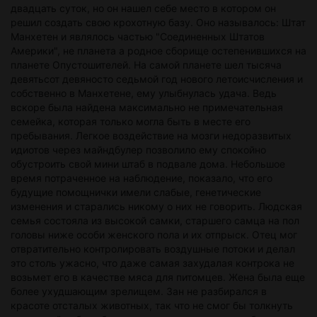
двадцать суток, но он нашел себе место в котором он
решил создать свою крохотную базу. Оно называлось: Штат
Манхетен и являлось частью "Соединенных Штатов
Америки", не планета а родное сборище остепенившихся на
планете Опустошителей. На самой планете шел тысяча
девятьсот девяносто седьмой год нового летоисчисления и
собственно в Манхетене, ему улыбнулась удача. Ведь
вскоре была найдена максимально не примечательная
семейка, которая только могла быть в месте его
пребывания. Легкое воздействие на мозги недоразвитых
идиотов через майндбулер позволило ему спокойно
обустроить свой мини штаб в подвале дома. Небольшое
время потраченное на наблюдение, показало, что его
будущие помощнички имели слабые, генетические
изменения и старались никому о них не говорить. Людская
семья состояла из высокой самки, старшего самца на пол
головы ниже особи женского пола и их отпрыск. Отец мог
отвратительно контролировать воздушные потоки и делал
это столь ужасно, что даже самая захудалая контрока не
возьмет его в качестве мяса для питомцев. Жена была еще
более ухудшающим зрелищем. Зан не разбирался в
красоте отсталых животных, так что не смог бы толкнуть