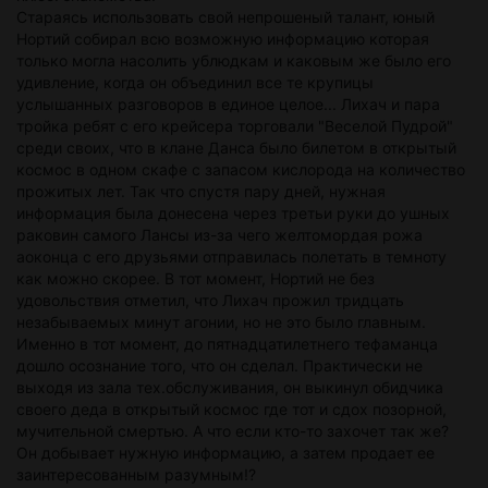
Стараясь использовать свой непрошеный талант, юный
Нортий собирал всю возможную информацию которая
только могла насолить ублюдкам и каковым же было его
удивление, когда он объединил все те крупицы
услышанных разговоров в единое целое... Лихач и пара
тройка ребят с его крейсера торговали "Веселой Пудрой"
среди своих, что в клане Данса было билетом в открытый
космос в одном скафе с запасом кислорода на количество
прожитых лет. Так что спустя пару дней, нужная
информация была донесена через третьи руки до ушных
раковин самого Лансы из-за чего желтомордая рожа
аоконца с его друзьями отправилась полетать в темноту
как можно скорее. В тот момент, Нортий не без
удовольствия отметил, что Лихач прожил тридцать
незабываемых минут агонии, но не это было главным.
Именно в тот момент, до пятнадцатилетнего тефаманца
дошло осознание того, что он сделал. Практически не
выходя из зала тех.обслуживания, он выкинул обидчика
своего деда в открытый космос где тот и сдох позорной,
мучительной смертью. А что если кто-то захочет так же?
Он добывает нужную информацию, а затем продает ее
заинтересованным разумным!?