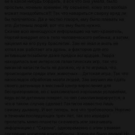
ее в какой нибудь бордель, а все что она умела, было
простым, ночным зрением. Ну серьезно, кому это вообще
может понадобиться?! Так что навариться сверху вряд ли
бы получилось. Да и честно говоря, ему было плевать на
это. Детеныш людей, вот что ему было нужно.
Скачав всю имеющуюся информацию на чип-хранитель,
Нортий внедрил его в тело человеческого ребенка, а затем,
нацепил на его руку браслетик. Зан не знал и знать не
хотел как работает эта дрянь, а факторов для его
активации позабыли даже предки асгардцев. Терра
находилась вне интересов галактических игр, так что
никакой напасти быть не должно, ну а те игрища, что
происходили среди этих животных... Детская игра. Так что
напоследок обработав мозги людей, Зан внушил им сдать
своего детеныша в местный центр взросления для
беспризорников, но с максимально хорошими условиями,
ведь если детеныш помрет, то чип самоликвидируется, а
что в таком случае сделает Тактигон известно лишь
самому дьяволу. И вот теперь, все что требовалось Нортию
в течении последующих трех лет, так это изредка
пролетать мимо планеты скачивать или закачивать
информацию с "Схрона", одновременно с этим узнавая
состояние носителя контрабанды. Хорошее было время! Но