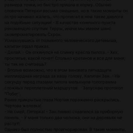
размера точки, но быстро пришла в норму. Обычно
словечки Пятерки весьма смешные, но в такие моменты он
остро начинал жалеть, что прописал в нем такие диалоги
на подобные ситуации! - В качестве конечного пункта
рекомендую спутник Терры, иначе мы имеем шанс
скомпрометировать Схрон.
Усмехнувшись от позывного человеческого детеныша,
капитан отдал приказ.
- Делай. - Он откинулся на спинку кресла пилота. - Хех,
проклятье, какой почет! Столько кретинов и все для меня,
ты так не считаешь?
- Вполне возможно, что в этом виновата пятнадцати
миллиардная награда за вашу голову, Капитан Зан. - На
секунду перед глазами пилота мелькнула голограмма
сложных переплетений маршрутов. - Запускаю протокол
"Побег".
Ранее прикрытые глаза Нортия пораженно раскрылись.
Чертова железка!
- Не смей, Пятерка! - Зан гневно схватился за приборную
панель. - У меня только два челнока, они на деревьях не
растут!
Однако был полностью проигнорирован. В такие моменты,