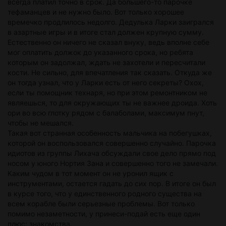
всегда платил точно в срок. Да большего-то парочке
тефаманцев и не нужно было. Вот только хорошее
времечко продлилось недолго. Дедулька Ларки заигрался
в азартные игры и в итоге стал должен крупную сумму.
Естественно он ничего не сказал внуку, ведь вполне себе
мог оплатить должок до указанного срока, но ребята
которым он задолжал, ждать не захотели и пересчитали
кости. Не сильно, для впечатления так сказать. Откуда же
он тогда узнал, что у Ларки есть от него секреты? Охох,
если ты помощник технаря, но при этом ремонтником не
являешься, то для окружающих ты не важнее дроида. Хоть
ори во всю глотку рядом с балаболами, максимум пнут,
чтобы не мешался.
Такая вот странная особенность мальчика на побегушках,
которой он воспользовался совершенно случайно. Парочка
идиотов из группы Лихача обсуждали свое дело прямо под
носом у юного Нортия Зана и совершенно того не замечали.
Каким чудом в тот момент он не уронил ящик с
инструментами, остается гадать до сих пор. В итоге он был
в курсе того, что у единственного родного существа на
всем корабле были серьезные проблемы. Вот только
помимо незаметности, у принеси-подай есть еще один
плюс: знакомства.