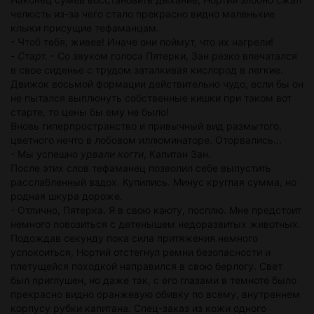
челюсть из-за чего стало прекрасно видно маленькие
клыки присущие тефаманцам.
- Чтоб тебя, живее! Иначе они поймут, что их нагрели!
-
Старт.
- Со звуком голоса Пятерки, Зан резко впечатался
в свое сиденье с трудом заталкивая кислород в легкие.
Движок восьмой формации действительно чудо, если бы он
не пытался выплюнуть собственные кишки при таком вот
старте, то цены бы ему не было!
Вновь гиперпространство и привычный вид размытого,
цветного нечто в лобовом иллюминаторе. Оторвались...
- Мы успешно
урвали когти
, Капитан Зан.
После этих слов тефаманец позволил себе выпустить
расслабленный вздох. Купились. Минус круглая сумма, но
родная шкура дороже.
- Отлично, Пятерка. Я в свою каюту, посплю. Мне предстоит
немного повозиться с детенышем недоразвитых животных.
Подождав секунду пока сила притяжения немного
успокоиться, Нортий отстегнул ремни безопасности и
плетущейся походкой направился в свою берлогу. Свет
был приглушен, но даже так, с его глазами в темноте было
прекрасно видно оранжевую обивку по всему, внутреннем
корпусу рубки капитана. Спец-заказ из кожи одного