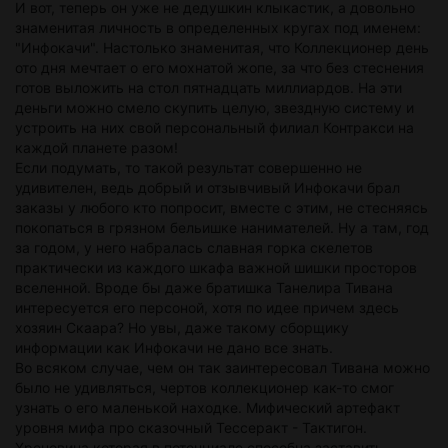
И вот, теперь он уже не дедушкин клыкастик, а довольно
знаменитая личность в определенных кругах под именем:
"Инфокачи". Настолько знаменитая, что Коллекционер день
ото дня мечтает о его мохнатой жопе, за что без стеснения
готов выложить на стол пятнадцать миллиардов. На эти
деньги можно смело скупить целую, звездную систему и
устроить на них свой персональный филиал Контракси на
каждой планете разом!
Если подумать, то такой результат совершенно не
удивителен, ведь добрый и отзывчивый Инфокачи брал
заказы у любого кто попросит, вместе с этим, не стесняясь
покопаться в грязном бельишке нанимателей. Ну а там, год
за годом, у него набралась славная горка скелетов
практически из каждого шкафа важной шишки просторов
вселенной. Вроде бы даже братишка Танелира Тивана
интересуется его персоной, хотя по идее причем здесь
хозяин Скаара? Но увы, даже такому сборщику
информации как Инфокачи не дано все знать.
Во всяком случае, чем он так заинтересовал Тивана можно
было не удивляться, чертов коллекционер как-то смог
узнать о его маленькой находке. Мифический артефакт
уровня мифа про сказочный Тессеракт - Тактигон.
Хреновина которая в потенциале способна заставить