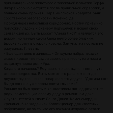
примечательного животного с токсичной планетки Торфа.
Шкура хорошо смотрится после правильной обработки, а
главное очень прочная. Пара миллионов кредитов ради
собственной безопасности? Конечно, да.
Пройдя через небольшой коридорчик, Нортий привычно
приложил ладонь к сканеру подушечек и вошел свою
святая-святых. Быть может "Синий Лист" и является его
домом, но личная каюта была нечто более близким.
Бросив куртку в сторону кресла, Зан упал на постель не
разуваясь. Плевать.
- Еще один день в живых... - Он шумно набрал воздух
сквозь крохотные ноздри своего приплюснутого носа и
выдохнул через рот. - Ура.
Когда это началось? Ему всего-то шестьдесят пять, чуть
старше подростка. Быть может его раса и живет до
двухсот годков, но как говаривал его дедуля: "Доживи хотя
бы до сотки, а уже потом свети клыками."
Раньше он был простым клыкастиком пятнадцати лет от
роду, помогающим своему деду в ремонтном доке
Опустошителей в клане Ланза Данса. Каменомордый
кронанец был жаден как Коллекционер для классных
побрякушек, но за то, что его лоханки исправно летали