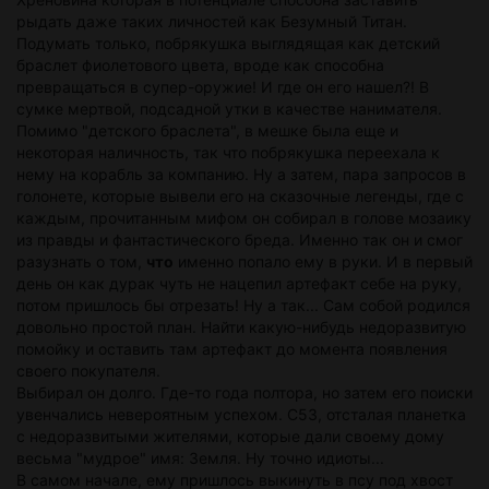
рыдать даже таких личностей как Безумный Титан.
Подумать только, побрякушка выглядящая как детский
браслет фиолетового цвета, вроде как способна
превращаться в супер-оружие! И где он его нашел?! В
сумке мертвой, подсадной утки в качестве нанимателя.
Помимо "детского браслета", в мешке была еще и
некоторая наличность, так что побрякушка переехала к
нему на корабль за компанию. Ну а затем, пара запросов в
голонете, которые вывели его на сказочные легенды, где с
каждым, прочитанным мифом он собирал в голове мозаику
из правды и фантастического бреда. Именно так он и смог
разузнать о том,
что
именно попало ему в руки. И в первый
день он как дурак чуть не нацепил артефакт себе на руку,
потом пришлось бы отрезать! Ну а так... Сам собой родился
довольно простой план. Найти какую-нибудь недоразвитую
помойку и оставить там артефакт до момента появления
своего покупателя.
Выбирал он долго. Где-то года полтора, но затем его поиски
увенчались невероятным успехом. C53, отсталая планетка
с недоразвитыми жителями, которые дали своему дому
весьма "мудрое" имя: Земля. Ну точно идиоты...
В самом начале, ему пришлось выкинуть в псу под хвост