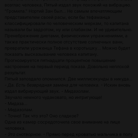
возглас человека, Пятый издал звук похожий на вибрацию.
"Громила." Нортий Зан был... Не самым впечатляющим
представителем своей расы, если бы тефаманца
классифицировали по человеческим меркам, то капитана
называли бы задротом, ну или слабаком. И не удивительно.
Пренебрежение диетами, физическими упражнениями, а
также практически полное отсутствие солнечных ванн,
превратили уроженца Тефана в коротышку... Можно будет
показать высказывание человека капитану.
Прогнозируется пятнадцати процентное повышение
настроения на первый период показа. Довольно неплохой
результат.
Пятый запоздало опомнился. Две миллисекунды в никуда...
-
Да. Есть безвредная замена для человека.
- Искин вновь
издал вибрирующий звук. -
Мидазолам
.
Звучало немного чудаковато, но интригующе!
- Мидаза...
-
Мидазолам
.
- Точно! Так что это? Оно сладкое?
Одна из камер сосредоточила свое внимание на лице
человека.
-
Это снотворное.
- Прямо перед кроватью мальчика в полу