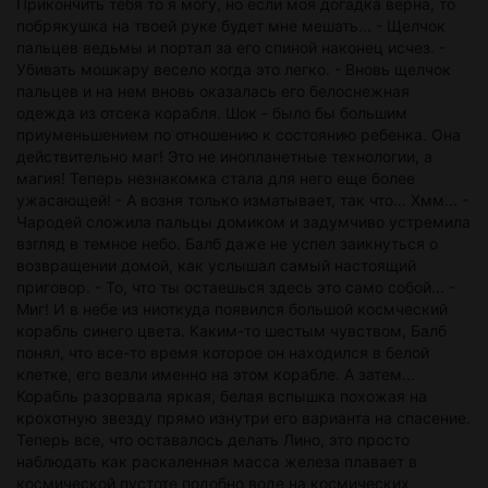
Прикончить тебя то я могу, но если моя догадка верна, то
побрякушка на твоей руке будет мне мешать... - Щелчок
пальцев ведьмы и портал за его спиной наконец исчез. -
Убивать мошкару весело когда это легко. - Вновь щелчок
пальцев и на нем вновь оказалась его белоснежная
одежда из отсека корабля. Шок - было бы большим
приуменьшением по отношению к состоянию ребенка. Она
действительно маг! Это не инопланетные технологии, а
магия! Теперь незнакомка стала для него еще более
ужасающей! - А возня только изматывает, так что... Хмм... -
Чародей сложила пальцы домиком и задумчиво устремила
взгляд в темное небо. Балб даже не успел заикнуться о
возвращении домой, как услышал самый настоящий
приговор. - То, что ты остаешься здесь это само собой... -
Миг! И в небе из ниоткуда появился большой космческий
корабль синего цвета. Каким-то шестым чувством, Балб
понял, что все-то время которое он находился в белой
клетке, его везли именно на этом корабле. А затем...
Корабль разорвала яркая, белая вспышка похожая на
крохотную звезду прямо изнутри его варианта на спасение.
Теперь все, что оставалось делать Лино, это просто
наблюдать как раскаленная масса железа плавает в
космической пустоте подобно воде на космических