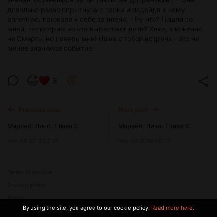
довольно резво спрыгнула с трона и подойдя к нему
вплотную, прижала к себе за плечи. - Ну что? Пошли со
мной, посмотрим во что вырастают дети? Хехе, я конечно
не Смерть, но поверь мне! Наша с тобой встреча - это не
менее значимое событие!
8
Previous post
Next post
Марвел: Лино. Глава 2.
Марвел: Лино. Глава 4.
Nov 01 2019 02:19
Nov 08 2019 08:10
Terms of service
Privacy policy
Brand
By using the site, you agree to our cookie policy.
Read more here.
Support