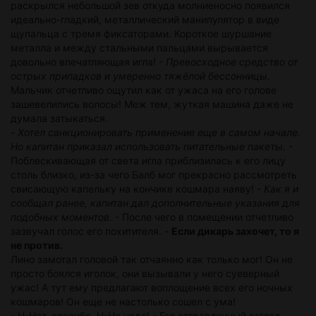
раскрылся небольшой зев откуда молниеносно появился
идеально-гладкий, металлический манипулятор в виде
щупальца с тремя фиксаторами. Короткое шуршание
металла и между стальными пальцами вырывается
довольно впечатляющая игла! -
Превосходное средство от
острых припадков и умеренно тяжёлой бессонницы.
Мальчик отчетливо ощутил как от ужаса на его голове
зашевелились волосы! Меж тем, жуткая машина даже не
думала затыкаться.
-
Хотел санкционировать применение еще в самом начале.
Но капитан приказал использовать питательные пакеты.
-
Поблескивающая от света игла приблизилась к его лицу
столь близко, из-за чего Балб мог прекрасно рассмотреть
свисающую капельку на кончике кошмара наяву! -
Как я и
сообщал ранее, капитан дал дополнительные указания для
подобных моментов.
- После чего в помещении отчетливо
зазвучал голос его похитителя. -
Если дикарь захочет, то я
не против.
Лино замотал головой так отчаянно как только мог! Он не
просто боялся иголок, они вызывали у него суеверный
ужас! А тут ему предлагают воплощение всех его ночных
кошмаров! Он еще не настолько сошел с ума!
- Н-Нет, спасибо. Н-Не надо! - Его затравленный взгляд