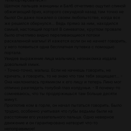
Щелчок пальцев женщины и Балб отчетливо ощутил спиной
обжигающий бриз, которого секундной назад там точно не
было! Он даже пожалел о своем любопытстве, когда все
же решился обернулся... Ведь прямо за ним, находился
самый, настоящий портал! В синеватом, круглом провале
было отчетливо видно переливающиеся потоки
раскаленной магмы! И кажется если он не начнет говорить,
у него появиться одна бесплатная путевка с помощью
портала.
Увидев выражение лица мальчика, незнакомка издала
довольный хмык.
- Точно-точно, малыш. Если не начнешь говорить, не
кричать, а говорить, то не знаю что там тебя защищает... -
Она наклонилась прямиком к его лицу и теперь Лино мог
отлично разглядеть голубой глаз колдуньи. - Я почему-то
сомневаюсь, что ты продержишься там больше десяти
минут.
Проглотив ком в горле, он начал пытаться говорить. Было
трудно, особенно учитывая что губы ведьмы были на
расстоянии его указательного пальца. Одно неверное
движение и он гарантировано натворит что-то
непоправимое!