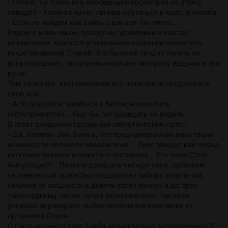
- Пятый, ты точно все хорошенько посмотрел по этому
поводу? - Капитан начал лениво крутиться в кресле пилота.
- Если не найдем как снять с дикаря Тактигон...
Рядом с мальчиком прозвучал удивленный возглас
незнакомки. Кажется услышанное название оказалось
выше ожиданий Старэй. Это было не трудно понять по
вспыхнувшему, гастрономическому интересу ведьмы к его
руке!
Тем не менее, воспоминания его похитителя продолжали
свой ход.
- А то придется тащиться к Бетси, но местное
гостеприимство... Еще бы лет двадцать не видать.
В ответ ожидаемо прозвучал синтетический голос.
-
Да, Капитан Зан. Боюсь, что преднамеренная ампутация
конечности человека невозможна.
- Лино увидел как перед
инопланетянином возникла голограмма... Его тела! Стоп.
Ампутация?! - Первые двадцать четыре часа, организм
человеческой особи был подвержен набору излучений,
начиная от мощности в девять сотен ренген и до трех
тысяч единиц гамма лучей включительно. Тактигон
успешно экранирует любое негативное излучение от
организма Схрон.
От услышанного тело Балба моментально задеревенело. П-