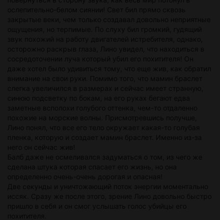
ослепительно-белом сиянии! Свет бил прямо сквозь
закрытые веки, чем только создавал довольно неприятные
ощущения, но терпимые. По слуху бил громкий, гудящий
звук похожий на работу двигателей истребителя, однако,
осторожно раскрыв глаза, Лино увидел, что находиться в
сосредоточении луча который убил его похитителя! Он
даже хотел было удивиться тому, что еще жив, как обратил
внимание на свои руки. Помимо того, что мамин браслет
слегка увеличился в размерах и сейчас имеет странную,
синюю подсветку по бокам, на его руках бегают едва
заметные всполохи голубого оттенка, чем-то отдаленно
похожие на морские волны. Присмотревшись получше,
Лино понял, что все его тело окружает какая-то голубая
пленка, которую и создает мамин браслет. Именно из-за
него он сейчас жив!
Балб даже не осмеливался задуматься о том, из чего же
сделана штука которая спасает его жизнь, но она
определенно очень-очень дорогая и опасная!
Две секунды и уничтожающий поток энергии моментально
иссяк. Сразу же после этого, зрение Лино довольно быстро
пришло в себя и он смог услышать голос убийцы его
похитителя.