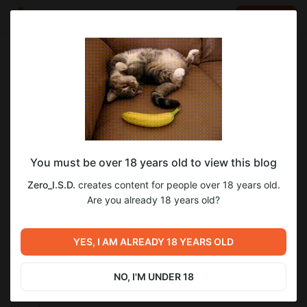
LOG IN
EN
Go to blog
Zero_I.S.D.
Nov 05 2019 04:48
SUBSCRIBE
Марвел: Лино. Глава 3.
You must be over 18 years old to view this blog
Лино - Глава 3.docx
Zero_I.S.D.
creates content for people over 18 years old.
docx
268.26 Kb
Are you already 18 years old?
Стук!
Шмяк!
YES, I AM ALREADY 18 YEARS OLD
Лино ловко поймал "устройство для релаксации" и вновь
швырнул белый мячик в полет. Черт, он действительно
NO, I'M UNDER 18
начинал ненавидеть этот цвет!
Стук!