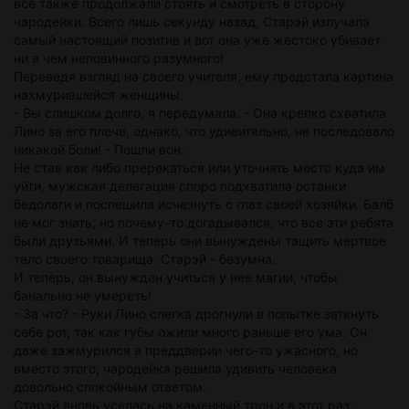
все также продолжали стоять и смотреть в сторону
чародейки. Всего лишь секунду назад, Старэй излучала
самый настоящий позитив и вот она уже жестоко убивает
ни в чем неповинного разумного!
Переведя взгляд на своего учителя, ему предстала картина
нахмурившейся женщины.
- Вы слишком долго, я передумала. - Она крепко схватила
Лино за его плече, однако, что удивительно, не последовало
никакой боли! - Пошли вон.
Не став как либо пререкаться или уточнять место куда им
уйти, мужская делегация споро подхватила останки
бедолаги и поспешила исчезнуть с глаз своей хозяйки. Балб
не мог знать, но почему-то догадывался, что все эти ребята
были друзьями. И теперь они вынуждены тащить мертвое
тело своего товарища. Старэй - безумна.
И теперь, он вынужден учиться у нее магии, чтобы
банально не умереть!
- За что? - Руки Лино слегка дрогнули в попытке заткнуть
себе рот, так как губы ожили много раньше его ума. Он
даже зажмурился в преддверии чего-то ужасного, но
вместо этого, чародейка решила удивить человека
довольно спокойным ответом.
Старэй вновь уселась на каменный трон и в этот раз,