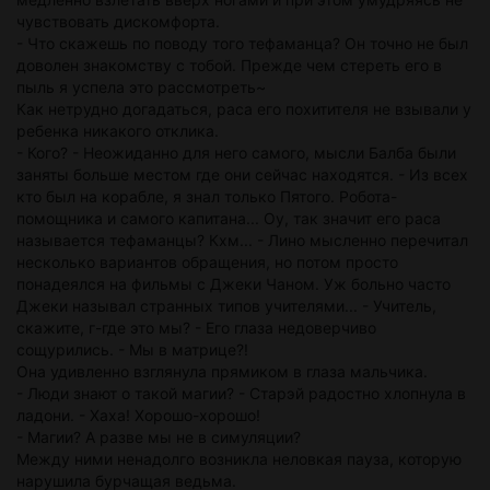
чувствовать дискомфорта.
- Что скажешь по поводу того тефаманца? Он точно не был
доволен знакомству с тобой. Прежде чем стереть его в
пыль я успела это рассмотреть~
Как нетрудно догадаться, раса его похитителя не взывали у
ребенка никакого отклика.
- Кого? - Неожиданно для него самого, мысли Балба были
заняты больше местом где они сейчас находятся. - Из всех
кто был на корабле, я знал только Пятого. Робота-
помощника и самого капитана... Оу, так значит его раса
называется тефаманцы? Кхм... - Лино мысленно перечитал
несколько вариантов обращения, но потом просто
понадеялся на фильмы с Джеки Чаном. Уж больно часто
Джеки называл странных типов учителями... - Учитель,
скажите, г-где это мы? - Его глаза недоверчиво
сощурились. - Мы в матрице?!
Она удивленно взглянула прямиком в глаза мальчика.
- Люди знают о такой магии? - Старэй радостно хлопнула в
ладони. - Хаха! Хорошо-хорошо!
- Магии? А разве мы не в симуляции?
Между ними ненадолго возникла неловкая пауза, которую
нарушила бурчащая ведьма.