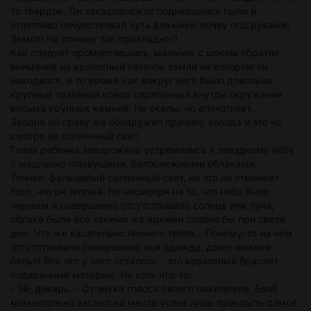
то твердое. Он закашлялся от поднявшейся пыли и
отчетливо почувствовал чуть влажную почву под руками!
Земля! Но почему так прохладно?!
Как следует проморгавшись, мальчик с шоком обратил
внимание на крохотный пятачок земли на котором он
находился, в то время как вокруг него было довольно
крупный травяной ковер спрятанный внутри окружения
весьма крупных камней. Не скалы, но впечатляет.
Заодно он сразу же обнаружил причину холода и это не
смотря на солнечный свет.
Глаза ребенка заворожено устремились к звездному небу
с медленно плывущими, белоснежными облаками.
Точнее, фальшивый солнечный свет, но это не отменяет
того, что он теплый. Но несмотря на то, что небо было
черным и совершенно отсутствовало солнце или луна,
облака были все такими же яркими словно бы при свете
дня. Что же касательно личного тепла... Почему-то на нем
отсутствовала совершенно вся одежда, даже нижнее
белье! Все что у него осталось - это крохотный браслет
подаренный матерью. Ну хоть что-то.
- Эй, дикарь. - От звука голоса своего похитителя, Балб
моментально застыл на месте успев лишь прикрыть самое