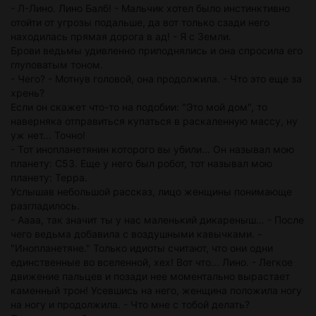
- Л-Лино. Лино Балб! - Мальчик хотел было инстинктивно
отойти от угрозы подальше, да вот только сзади него
находилась прямая дорога в ад! - Я с Земли.
Брови ведьмы удивленно приподнялись и она спросила его
глуповатым тоном.
- Чего? - Мотнув головой, она продолжила. - Что это еще за
хрень?
Если он скажет что-то на подобии: "Это мой дом", то
наверняка отправиться купаться в раскаленную массу, ну
уж нет... Точно!
- Тот инопланетянин которого вы убили... Он называл мою
планету: C53. Еще у него был робот, тот называл мою
планету: Терра.
Услышав небольшой рассказ, лицо женщины понимающе
разгладилось.
- Аааа, так значит ты у нас маленький дикареныш... - После
чего ведьма добавила с воздушными кавычками. -
"Инопланетяне." Только идиоты считают, что они одни
единственные во вселенной, хех! Вот что... Лино. - Легкое
движение пальцев и позади нее моментально вырастает
каменный трон! Усевшись на него, женщина положила ногу
на ногу и продолжила. - Что мне с тобой делать?