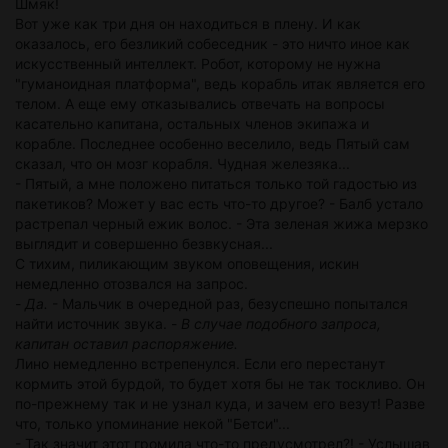
Шмяк!
Вот уже как три дня он находиться в плену. И как
оказалось, его безликий собеседник - это ничто иное как
искусственный интеллект. Робот, которому не нужна
"гуманоидная платформа", ведь корабль итак является его
телом. А еще ему отказывались отвечать на вопросы
касательно капитана, остальных членов экипажа и
корабле. Последнее особенно веселило, ведь Пятый сам
сказал, что он мозг корабля. Чудная железяка...
- Пятый, а мне положено питаться только той гадостью из
пакетиков? Может у вас есть что-то другое? - Балб устало
растрепал черный ежик волос. - Эта зеленая жижа мерзко
выглядит и совершенно безвкусная...
С тихим, пиликающим звуком оповещения, искин
немедленно отозвался на запрос.
-
Да.
- Мальчик в очередной раз, безуспешно попытался
найти источник звука. -
В случае подобного запроса,
капитан оставил распоряжение.
Лино немедленно встрепенулся. Если его перестанут
кормить этой бурдой, то будет хотя бы не так тоскливо. Он
по-прежнему так и не узнал куда, и зачем его везут! Разве
что, только упоминание некой "Бетси"...
- Так значит этот громила что-то предусмотрел?! - Услышав