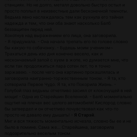
станциях. Но не долго, металл довольно быстро остыл и
просто поплыл в неизвестные дали бесконечной темноты.
Ведьма явно наслаждалась тем как рухнула его тайная
надежда и тем, что они оба знают насколько Балб
беззащитен перед ней.
Хохотнув над выражением его лица, она заговорила.
- Я придумала. - Она начала трепать его по голове словно
бы какую-то собачонку. - Будешь моим учеником~
Трахаться день изо дня конечно весело, как и
нескончаемый запой с хуем в жопе, но думается мне, что
если так продолжиться пара сотен лет, то я точно
заржавею. - после чего она картинно прокашлялась и
заговорила наигранно-торжественным тоном. - Я та, кто
сотворила Первое Чудо. Я та, кто Покорила Жизнь. -
Голубой глаз ведьмы отчетливо засиял от клокочущей в ней
мощи! - Одна из Старейшин Вселенной. - Балб моментально
ощутил на плечах вес целого автомобиля! Кислород словно
бы затвердел и он отчетливо почувствовал как что-то
просто не давало ему дышать! -
Я Старэй
.
Миг и вся тяжесть моментально исчезла, словно бы ее и не
было в помине. Сама же... Старейшина, заговорила
подозрительно веселым тоном.