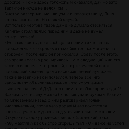
дорогое. - Тоже здесь голожопым оказался, да? Но зато
Тактигон никуда не делся, хм...
Быстро развернувшись лицом к инопланетянину, Лино
сделал шаг назад. На всякий случай.
Вот только чертова тварь даже не думала стесняться!
Капитан стоял прямо перед ним и даже не думал
прикрываться!
- Не знаю как ты, но я вообще не понимаю что здесь
происходит. - Его красные глаза быстро посмотрели по
сторонам, после чего он принюхался. Сразу после этого,
его зрачки слегка расширились... И в следующий миг, его
заживо испепеляет огромный, энергетический поток
прошедший камень прямо насквозь! Белый луч исчез
также внезапно как и появился, теперь все, что
напоминало об инопланетянине - это хорошенько
выжженная почва! Д-Да что с ним в-вообще происходит?!
Возникшую тишину можно было пощупать руками. Каким-
то мгновением назад с ним разговаривал голый
инопланетянин, после чего ррраз! И его похитителя
постигла участь муравья под увеличительным стеклом!
Откуда-то сверху разнесся веселый, женский голос.
- Эй, мазгля! А как быстро сгоришь ты?! - Он даже не успел
повернуться в сторону звука, как весь мир потонул в