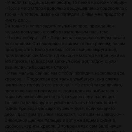
- И если ты будешь меня бесить, то пеняй на себя~ Ученик~
- После чего Старэй довольно воодушевленно подскочила с
трона - А теперь, давай-ка поглядим, с чем мне предстоит
иметь дело...
Он только и успел задать глупый вопрос, прежде чем
ведьма коснулась его лба указательным пальцем:
- Что вы собира... А? - Лино начал озадачено оглядываться
по сторонам. Он находился в каком-то бескрайнем, белом
пространстве. Балб уже был готов смачно выругаться,
практически как Мистер Джексон - мастер на все руки из
его приюта. Но вовремя заткнул себе рот, рядом с ним
возникла улыбающаяся Старэй.
- Итак малыш, сейчас мы с тобой поглядим насколько все
хреново. - Продолжая все также улыбаться, она слегка
наклонила голову в его сторону. - Не строй такое личико,
просто по моим прикидкам, люди должны выбраться в
галактическое общество где-то через пару тысяч лет.
Только тогда вы будете уверено стоять на ножках и не
гадить при виде больших пушек!~ Хотя, если какой-то
дебил даст вам в лапки Тессеракт, то я вам не завидую~ -
Очередной щелчок пальцев и вот уже ведьма сидит в
удобном, черном кресле. В то время как сам Балб начал
медленно взлетать вверх ногами и при этом умудряясь не