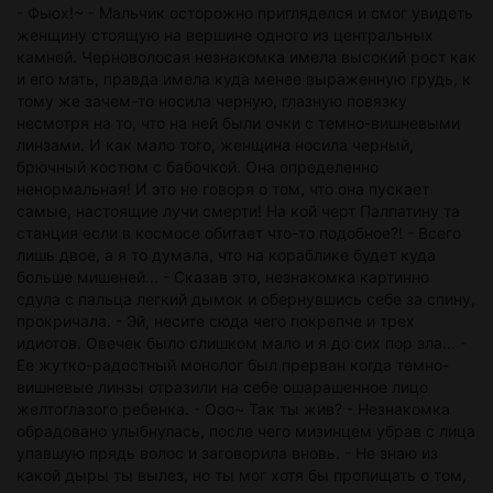
- Фьюх!~ - Мальчик осторожно пригляделся и смог увидеть
женщину стоящую на вершине одного из центральных
камней. Черноволосая незнакомка имела высокий рост как
и его мать, правда имела куда менее выраженную грудь, к
тому же зачем-то носила черную, глазную повязку
несмотря на то, что на ней были очки с темно-вишневыми
линзами. И как мало того, женщина носила черный,
брючный костюм с бабочкой. Она определенно
ненормальная! И это не говоря о том, что она пускает
самые, настоящие лучи смерти! На кой черт Палпатину та
станция если в космосе обитает что-то подобное?! - Всего
лишь двое, а я то думала, что на кораблике будет куда
больше мишеней... - Сказав это, незнакомка картинно
сдула с пальца легкий дымок и обернувшись себе за спину,
прокричала. - Эй, несите сюда чего покрепче и трех
идиотов. Овечек было слишком мало и я до сих пор зла... -
Ее жутко-радостный монолог был прерван когда темно-
вишневые линзы отразили на себе ошарашенное лицо
желтоглазого ребенка. - Ооо~ Так ты жив? - Незнакомка
обрадовано улыбнулась, после чего мизинцем убрав с лица
упавшую прядь волос и заговорила вновь. - Не знаю из
какой дыры ты вылез, но ты мог хотя бы пропищать о том,