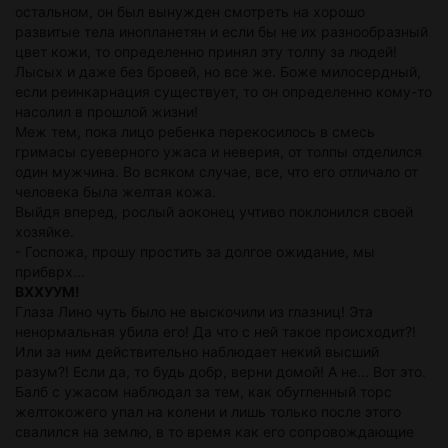
остальном, он был вынужден смотреть на хорошо
развитые тела инопланетян и если бы не их разнообразный
цвет кожи, то определенно принял эту толпу за людей!
Лысых и даже без бровей, но все же. Боже милосердный,
если реинкарнация существует, то он определенно кому-то
насолил в прошлой жизни!
Меж тем, пока лицо ребенка перекосилось в смесь
гримасы суеверного ужаса и неверия, от толпы отделился
один мужчина. Во всяком случае, все, что его отличало от
человека была желтая кожа.
Выйдя вперед, рослый аоконец учтиво поклонился своей
хозяйке.
- Госпожа, прошу простить за долгое ожидание, мы
прибврх...
ВХХУУМ!
Глаза Лино чуть было не выскочили из глазниц! Эта
ненормальная убила его! Да что с ней такое происходит?!
Или за ним действительно наблюдает некий высший
разум?! Если да, то будь добр, верни домой! А не... Вот это.
Балб с ужасом наблюдал за тем, как обугленный торс
желтокожего упал на колени и лишь только после этого
свалился на землю, в то время как его сопровождающие