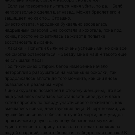
- Если вы прекратите пытаться меня убить, то да. - Балб
непроизвольно сделал шаг назад. Может браслет его и
защищает, но как то... Страшно.
Вместо ответа, чародейка буквально взорвалась
надрывным смехом! Она хохотала и хохотала, пока под
конец просто не схватилась за живот в попытке
восстановить дыхание.
- Хахаха! - Попытки были не очень успешными, но она все
же смогла остановиться. - Звезду мне в чай! Я такого еще
не слышала! Хаха!
Под тихий смех Старэй, белое измерение начало
неторопливо разрушаться на маленькие осколки, так
продолжалось вплоть до того момента, как они вновь
оказались в реальном мире.
Лино аккуратно посмотрел в сторону женщины, что все
еще улыбаясь пыталась восстановить свой дух и даже
хотел спросить по поводу участи своего похитителя, как
вмешались новые, действующие лица. И черт возьми, уж
лучше бы он снова побегал от лучей смерти, чем увидел
практически целую толпу полуобнаженных мужчин!
Единственное что присутствовало на телах похожих на
людей созданий, так это большая, набедренная повязка! В