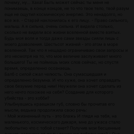
почему, ну... Хаха! Быть может сейчас ты меня не
понимаешь, в конце концов, не то что твое тело, твой разум
еще не ощутил космическую энергию. Это ненадолго, но
все же. - Старэй наклонилась к его лицу. - Право сильного,
малыш. А я сильна, очень сильна. И видела столько,
сколько не видели все жизни вселенной вместе взятых.
Будь моя воля и тогда даже сами звезды сияли лишь с
моего дозволения. Шестьсот жизней - это атом в море
вселенной. Так что я нещадно ограничиваю свои запросы и
это несмотря на то, что мое величие заслуживает много
большего! Ты не поймешь моих слов сейчас, но спустя
время, определенно осознаешь.
Балб с силой сжал челюсть. Она сумасшедшая и
определенно безумна. И что хуже, она хочет оправдать
свое безумие перед ним! Неужели она хочет сделать из
него нечто похожее на себя? Создание для которого
убийства - это хобби?
Улыбнувшись краешком губ, словно бы прочитав его
мысли, ведьма продолжила свою речь:
- Мой жизненный путь - это блажь И глядя на тебя, на
маленького, космического дикаря, мне до ужаса стало
любопытно что с тобой станет? Получив мои бесценные
знания, останешься ли ты таким же добреньким? - Она