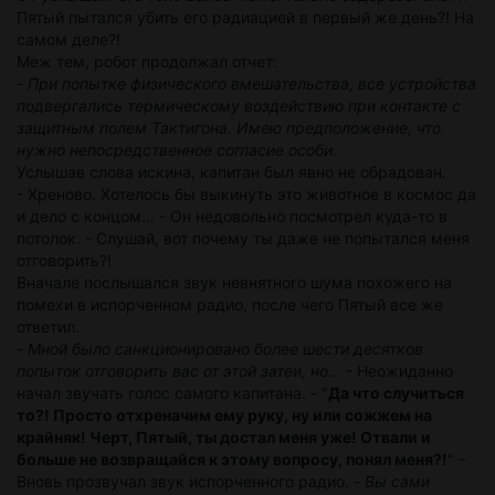
Пятый пытался убить его радиацией в первый же день?! На
самом деле?!
Меж тем, робот продолжал отчет:
-
При попытке физического вмешательства, все устройства
подвергались термическому воздействию при контакте с
защитным полем Тактигона. Имею предположение, что
нужно непосредственное согласие особи.
Услышав слова искина, капитан был явно не обрадован.
- Хреново. Хотелось бы выкинуть это животное в космос да
и дело с концом... - Он недовольно посмотрел куда-то в
потолок. - Слушай, вот почему ты даже не попытался меня
отговорить?!
Вначале послышался звук невнятного шума похожего на
помехи в испорченном радио, после чего Пятый все же
ответил.
-
Мной было санкционировано более шести десятков
попыток отговорить вас от этой затеи, но...
- Неожиданно
начал звучать голос самого капитана. - "
Да что случиться
то?! Просто отхреначим ему руку, ну или сожжем на
крайняк! Черт, Пятый, ты достал меня уже! Отвали и
больше не возвращайся к этому вопросу, понял меня?!
" -
Вновь прозвучал звук испорченного радио. -
Вы сами