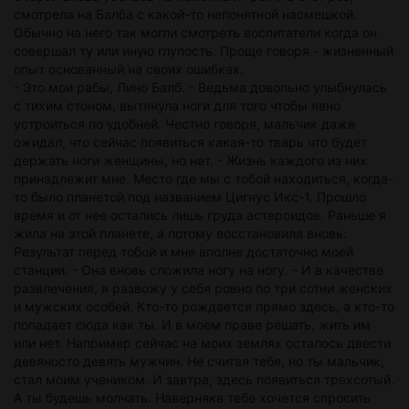
смотрела на Балба с какой-то непонятной насмешкой.
Обычно на него так могли смотреть воспитатели когда он
совершал ту или иную глупость. Проще говоря - жизненный
опыт основанный на своих ошибках.
- Это мои рабы, Лино Балб. - Ведьма довольно улыбнулась
с тихим стоном, вытянула ноги для того чтобы явно
устроиться по удобней. Честно говоря, мальчик даже
ожидал, что сейчас появиться какая-то тварь что будет
держать ноги женщины, но нет. - Жизнь каждого из них
принадлежит мне. Место где мы с тобой находиться, когда-
то было планетой под названием Цигнус Икс-1. Прошло
время и от нее остались лишь груда астероидов. Раньше я
жила на этой планете, а потому восстановила вновь.
Результат перед тобой и мне вполне достаточно моей
станции. - Она вновь сложила ногу на ногу. - И в качестве
развлечения, я развожу у себя ровно по три сотни женских
и мужских особей. Кто-то рождается прямо здесь, а кто-то
попадает сюда как ты. И в моем праве решать, жить им
или нет. Например сейчас на моих землях осталось двести
девяносто девять мужчин. Не считая тебя, но ты мальчик,
стал моим учеником. И завтра, здесь появиться трехсотый.
А ты будешь молчать. Наверняка тебе хочется спросить