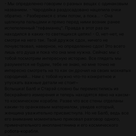
- Мы определенно говорим о разных вещах с одинаковым
названием. - Чародейка раздосадовано нацепила очки
обратно. - Разберемся с этим потом, а пока... - Она
щелкнула пальцами и прямо перед ними возник ранее
испепеленный "тефаманец". Правда в этот раз он
находился в каких-то светящихся цепях! - О, нет-нет, не
смотри на него так. Твой дружок сдох, ничего не
почувствовал, наверное, но определенно сдох! Это всего
лишь его душа и пока что она мне нужна. Сейчас мы с
тобой посмотрим интересную историю. Все глядеть мы
разумеется не будем, тебе не знаю, но мне точно не
интересно смотреть на то как он дрочил на своих мохнатых
сородичей... Нам с тобой нужно что-то конкретное и
упускать важные детали не стоит~
Вспышка! Балб и Старэй словно бы переместились из
бескрайнего измерения и теперь находятся явно на каком-
то космическом корабле. Разве что все стены отделаны
каким-то оранжевым материалом, увидев который,
женщина уважительно присвистнула. Но не Балб, ведь все
его внимание моментально приковал разговор одного,
примечательного инопланетянина и его космического
робота-корабля.