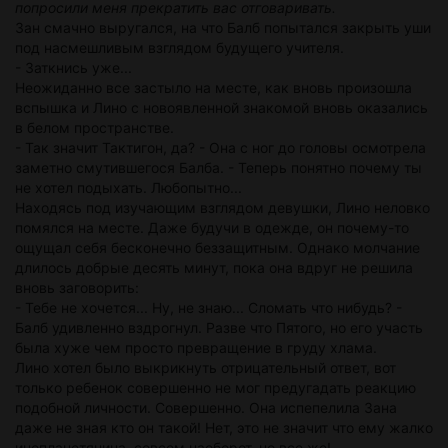
попросили меня прекратить вас отговаривать.
Зан смачно выругался, на что Балб попытался закрыть уши
под насмешливым взглядом будущего учителя.
- Заткнись уже...
Неожиданно все застыло на месте, как вновь произошла
вспышка и Лино с новоявленной знакомой вновь оказались
в белом пространстве.
- Так значит Тактигон, да? - Она с ног до головы осмотрела
заметно смутившегося Балба. - Теперь понятно почему ты
не хотел подыхать. Любопытно...
Находясь под изучающим взглядом девушки, Лино неловко
помялся на месте. Даже будучи в одежде, он почему-то
ощущал себя бесконечно беззащитным. Однако молчание
длилось добрые десять минут, пока она вдруг не решила
вновь заговорить:
- Тебе не хочется... Ну, не знаю... Сломать что нибудь? -
Балб удивленно вздрогнул. Разве что Пятого, но его участь
была хуже чем просто превращение в груду хлама.
Лино хотел было выкрикнуть отрицательный ответ, вот
только ребенок совершенно не мог предугадать реакцию
подобной личности. Совершенно. Она испепелила Зана
даже не зная кто он такой! Нет, это не значит что ему жалко
инопланетянина, совсем наоборот, но все же!