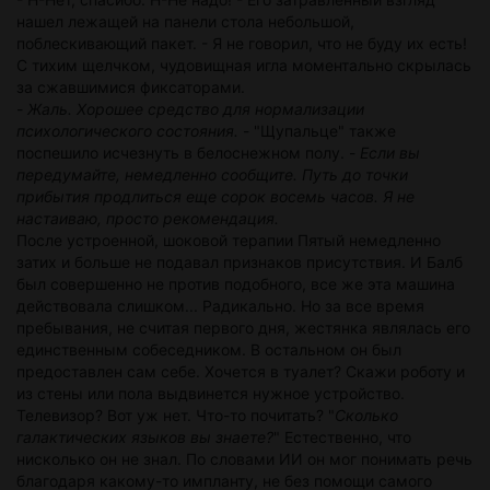
нашел лежащей на панели стола небольшой,
поблескивающий пакет. - Я не говорил, что не буду их есть!
С тихим щелчком, чудовищная игла моментально скрылась
за сжавшимися фиксаторами.
-
Жаль. Хорошее средство для нормализации
психологического состояния.
- "Щупальце" также
поспешило исчезнуть в белоснежном полу. -
Если вы
передумайте, немедленно сообщите. Путь до точки
прибытия продлиться еще сорок восемь часов. Я не
настаиваю, просто рекомендация.
После устроенной, шоковой терапии Пятый немедленно
затих и больше не подавал признаков присутствия. И Балб
был совершенно не против подобного, все же эта машина
действовала слишком... Радикально. Но за все время
пребывания, не считая первого дня, жестянка являлась его
единственным собеседником. В остальном он был
предоставлен сам себе. Хочется в туалет? Скажи роботу и
из стены или пола выдвинется нужное устройство.
Телевизор? Вот уж нет. Что-то почитать? "
Сколько
галактических языков вы знаете?
" Естественно, что
нисколько он не знал. По словами ИИ он мог понимать речь
благодаря какому-то импланту, не без помощи самого