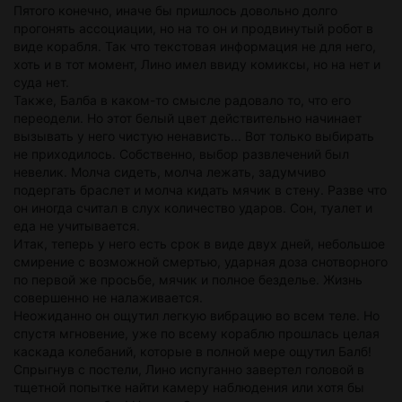
Пятого конечно, иначе бы пришлось довольно долго
прогонять ассоциации, но на то он и продвинутый робот в
виде корабля. Так что текстовая информация не для него,
хоть и в тот момент, Лино имел ввиду комиксы, но на нет и
суда нет.
Также, Балба в каком-то смысле радовало то, что его
переодели. Но этот белый цвет действительно начинает
вызывать у него чистую ненависть... Вот только выбирать
не приходилось. Собственно, выбор развлечений был
невелик. Молча сидеть, молча лежать, задумчиво
подергать браслет и молча кидать мячик в стену. Разве что
он иногда считал в слух количество ударов. Сон, туалет и
еда не учитывается.
Итак, теперь у него есть срок в виде двух дней, небольшое
смирение с возможной смертью, ударная доза снотворного
по первой же просьбе, мячик и полное безделье. Жизнь
совершенно не налаживается.
Неожиданно он ощутил легкую вибрацию во всем теле. Но
спустя мгновение, уже по всему кораблю прошлась целая
каскада колебаний, которые в полной мере ощутил Балб!
Спрыгнув с постели, Лино испуганно завертел головой в
тщетной попытке найти камеру наблюдения или хотя бы