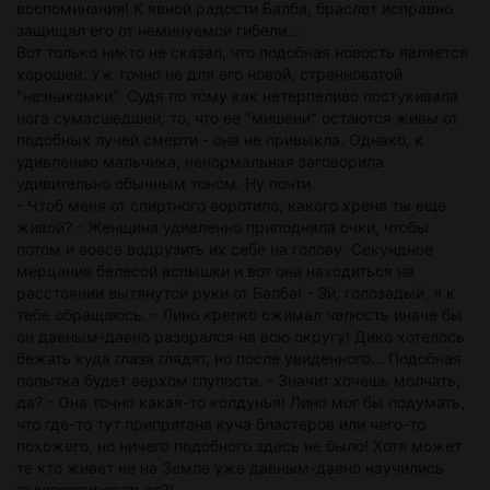
воспоминания! К явной радости Балба, браслет исправно
защищал его от неминуемой гибели...
Вот только никто не сказал, что подобная новость является
хорошей. Уж точно не для его новой, странноватой
"незнакомки". Судя по тому как нетерпеливо постукивала
нога сумасшедшей, то, что ее "мишени" остаются живы от
подобных лучей смерти - она не привыкла. Однако, к
удивлению мальчика, ненормальная заговорила
удивительно обычным тоном. Ну почти.
- Чтоб меня от спиртного воротило, какого хрена ты еще
живой? - Женщина удивленно приподняла очки, чтобы
потом и вовсе водрузить их себе на голову. Секундное
мерцание белесой вспышки и вот она находиться на
расстоянии вытянутой руки от Балба! - Эй, голозадый, я к
тебе обращаюсь. - Лино крепко сжимал челюсть иначе бы
он давным-давно разорался на всю округу! Дико хотелось
бежать куда глаза глядят, но после увиденного... Подобная
попытка будет верхом глупости. - Значит хочешь молчать,
да? - Она точно какая-то колдунья! Лино мог бы подумать,
что где-то тут припрятана куча бластеров или чего-то
похожего, но ничего подобного здесь не было! Хотя может
те кто живет не на Земле уже давным-давно научились
телепортироваться?!