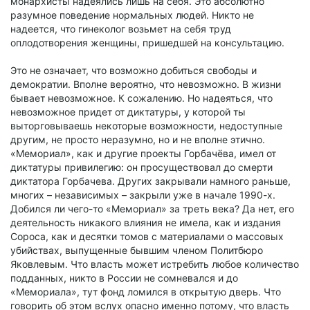
монархисты надеялись лишь на себя. Это абсолютно
разумное поведение нормальных людей. Никто не
надеется, что гинеколог возьмет на себя труд
оплодотворения женщины, пришедшей на консультацию.
Это не означает, что возможно добиться свободы и
демократии. Вполне вероятно, что невозможно. В жизни
бывает невозможное. К сожалению. Но надеяться, что
невозможное придет от диктатуры, у которой ты
выторговываешь некоторые возможности, недоступные
другим, не просто неразумно, но и не вполне этично.
«Мемориал», как и другие проекты Горбачёва, имел от
диктатуры привилегию: он просуществовал до смерти
диктатора Горбачева. Других закрывали намного раньше,
многих – независимых – закрыли уже в начале 1990-х.
Добился ли чего-то «Мемориал» за треть века? Да нет, его
деятельность никакого влияния не имела, как и издания
Сороса, как и десятки томов с материалами о массовых
убийствах, выпущенные бывшим членом Политбюро
Яковлевым. Что власть может истребить любое количество
подданных, никто в России не сомневался и до
«Мемориала», тут фонд ломился в открытую дверь. Что
говорить об этом вслух опасно именно потому, что власть