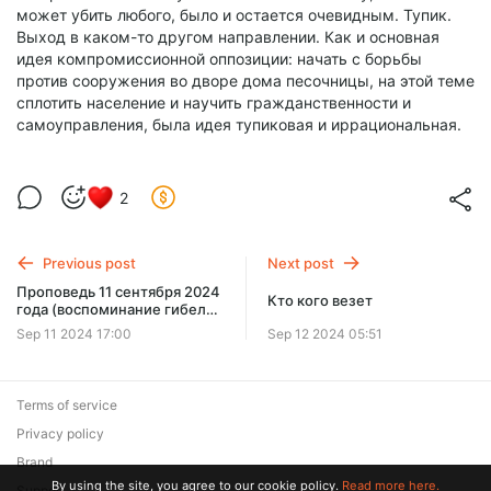
может убить любого, было и остается очевидным. Тупик.
Выход в каком-то другом направлении. Как и основная
идея компромиссионной оппозиции: начать с борьбы
против сооружения во дворе дома песочницы, на этой теме
сплотить население и научить гражданственности и
самоуправления, была идея тупиковая и иррациональная.
2
Previous post
Next post
Проповедь 11 сентября 2024
Кто кого везет
года (воспоминание гибели
Иоанна Предтечи)
Sep 11 2024 17:00
Sep 12 2024 05:51
Terms of service
Privacy policy
Brand
By using the site, you agree to our cookie policy.
Read more here.
Support