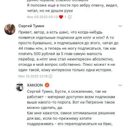
Я попозже еще в посте про зебру отвечу, видел,
читал, но не дошли руки
Nov 05 2025 00:13
1
Сергей Тумко
Привет, автор, а есть шанс, что когда-нибудь
появятся отдельные подписки для нппг и нпн? А то
просто буквально, я подписывался до этого, читал до
44 главы нпн, а теперь не могу подписаться, так как
платить 500 рублей за 5 глав-самую малость
перебор, а нппг мне стал неинтересен абсолютно,
отсюда и мой вопрос собственно. Плюс может я не
один такой, кому интересна только одна история.
Nov 15 2025 12:16
XAN3ON
Сергей Тумко, Бусти, к сожалению, так не
работает - материал доступен всем подпискам
выше какого-то порога. Вот на Патреоне такое
можно сделать, да.
Как мне кажется, самое оптимальное решение
для вас, если по-прежнему хотите
поддерживать - это переподписаться на Квас,