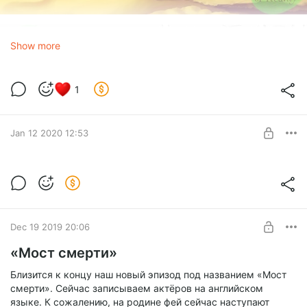
Show more
1
Jan 12 2020 12:53
Новый выпуск! Волшебство
действительности — 12 — «Мост
Level required:
смерти»
2. «Гидроэнергия»
SUBSCRIBE
Dec 19 2019 20:06
«Мост смерти»
Близится к концу наш новый эпизод под названием «Мост
смерти». Сейчас записываем актёров на английском
языке. К сожалению, на родине фей сейчас наступают