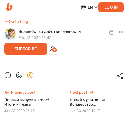
LOG IN
EN
Go to blog
Волшебство действительности
Feb 12 2020 18:45
SUBSCRIBE
Рисунки и музыка из 12-го выпуска
Level required:
Несколько удачных кадров из раскадровки, фон в хорошем
2. «Гидроэнергия»
качестве и музыкальная тема.
SUBSCRIBE
Previous post
Next post
Первый выпуск в эфире!
Новый мультфильм!
Итоги и планы
Волшебство
действительности — 13.1
Jan 23 2020 15:45
Jun 30 2020 14:17
«Нет ничего проще»