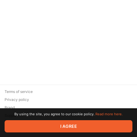
Terms of service
Privacy policy
Brand
By using the site, you agree to our cookie policy.
Read more here.
Support
© 2026 Zaya Solutions Limited. All rights reserved. All trademarks
I AGREE
are the property of their respective owners.