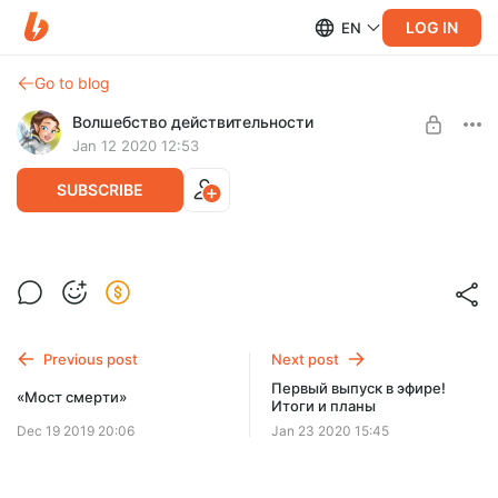
LOG IN
EN
Go to blog
Волшебство действительности
Jan 12 2020 12:53
SUBSCRIBE
Новый выпуск! Волшебство
Level required:
действительности — 12 — «Мост
2. «Гидроэнергия»
смерти»
SUBSCRIBE
Previous post
Next post
Первый выпуск в эфире!
«Мост смерти»
Итоги и планы
Dec 19 2019 20:06
Jan 23 2020 15:45