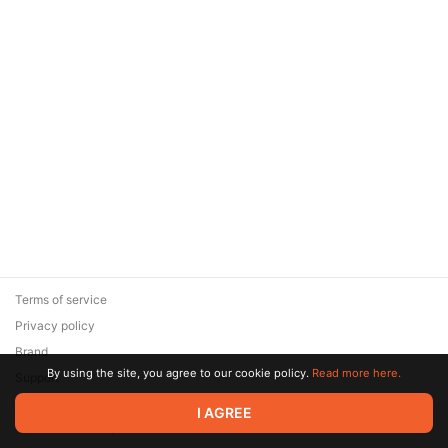
Terms of service
Privacy policy
Brand
By using the site, you agree to our cookie policy.
Read more here.
Support
© 2026 Zaya Solutions Limited. All rights reserved. All trademarks
I AGREE
are the property of their respective owners.