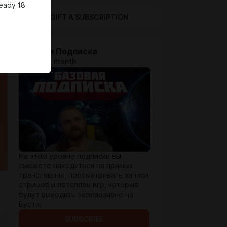
ready 18
GIFT A SUBSCRIPTION
Базовая Подписка
$1.29 per month
На этом уровне подписки вы
сможете находиться на прямых
трансляциях, просматривать записи
стримов и летсплеи игр, которые
будут выходить эксклюзивно на
Бусти.
SUBSCRIBE