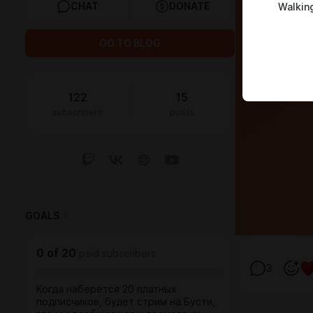
CHAT
DONATE
Walkin
GO TO BLOG
122
15
subscribers
posts
GOALS
1
0
of
20
paid subscribers
3
Когда наберется 20 платных
подписчиков, будет стрим на Бусти,