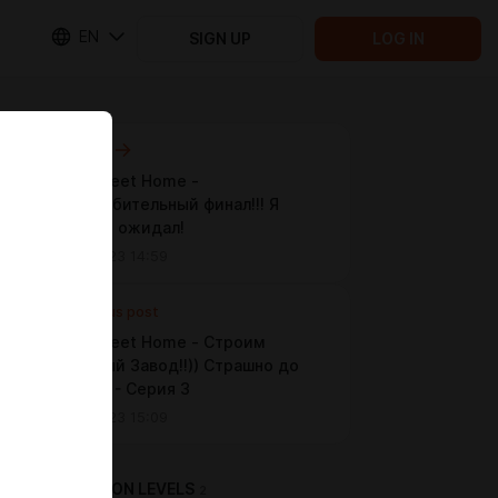
EN
SIGN UP
LOG IN
Next post
Home Sweet Home -
Жоподробительный финал!!! Я
такого не ожидал!
Sep 03 2023 14:59
Previous post
Home Sweet Home - Строим
Кирпичный Завод!!)) Страшно до
Мурашек - Серия 3
Aug 22 2023 15:09
SUBSCRIPTION LEVELS
2