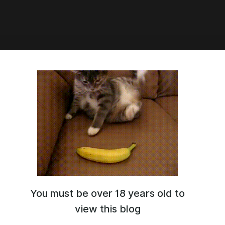
9:40
 Sweet Home - Психичка с
!!)) Серия - 4
t Home - Психичка с Ножом!!)) Серия - 4
You must be over 18 years old to
view this blog