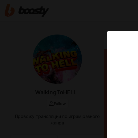
Aug 29 2023 1
Home
Ножом
Home Swee
WalkingToHELL
Follow
Провожу трансляции по играм разного
жанра