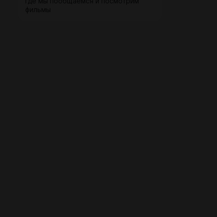
где мы пообщаемся и посмотрим
фильмы