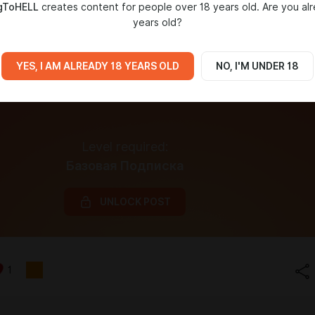
gToHELL
creates content for people over 18 years old. Are you al
years old?
YES, I AM ALREADY 18 YEARS OLD
NO, I'M UNDER 18
Level required:
Базовая Подписка
UNLOCK POST
1