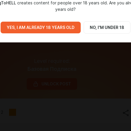
gToHELL
creates content for people over 18 years old. Are you al
years old?
YES, I AM ALREADY 18 YEARS OLD
NO, I'M UNDER 18
Level required:
Базовая Подписка
UNLOCK POST
2