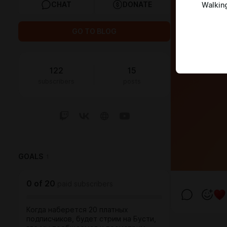
CHAT
DONATE
Walkin
GO TO BLOG
122
15
subscribers
posts
GOALS
1
0
of
20
paid subscribers
Когда наберется 20 платных
подписчиков, будет стрим на Бусти,