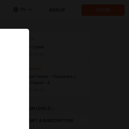
EN
SIGN UP
LOG IN
Next post
Тестовый стрим
Sep 29 2023 22:04
Previous post
Home Sweet Home - Психичка с
Ножом!!)) Серия - 4
Aug 29 2023 19:40
SUBSCRIPTION LEVELS
2
GIFT A SUBSCRIPTION