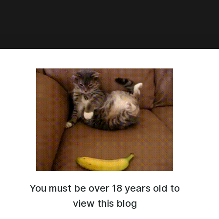
4:59
 Sweet Home -
дробительный финал!!! Я
о не ожидал!
t Home - Жоподробительный финал!!! Я такого не
You must be over 18 years old to
view this blog