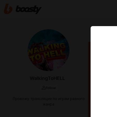
Sep 03 2023 1
Home
Жопо
таког
WalkingToHELL
Home Swee
Follow
ожидал!
Провожу трансляции по играм разного
жанра