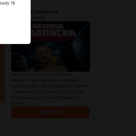
ready 18
Базовая Подписка
$1.29 per month
На этом уровне подписки вы
сможете находиться на прямых
трансляциях, просматривать записи
стримов и летсплеи игр, которые
будут выходить эксклюзивно на
Бусти.
SUBSCRIBE