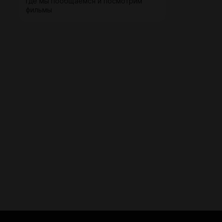
где мы пообщаемся и посмотрим
фильмы