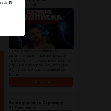
ready 18
$1.29 per month
На этом уровне подписки вы
сможете находиться на прямых
трансляциях, просматривать записи
стримов и летсплеи игр, которые
будут выходить эксклюзивно на
Бусти.
SUBSCRIBE
Благодарность Стримеру
$3.3 per month