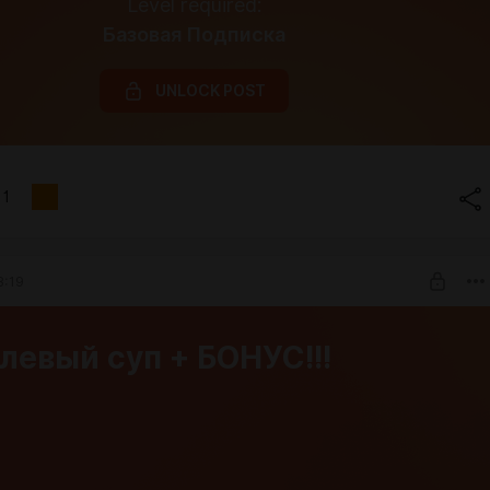
Level required:
Базовая Подписка
UNLOCK POST
1
3:19
евый суп + БОНУС!!!