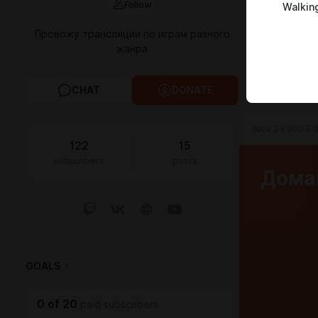
Follow
Walkin
стримы и ле
Бусти
Провожу трансляции по играм разного
жанра
FEED
MED
CHAT
DONATE
Nov 23 2023 0
122
15
subscribers
posts
Дома
GOALS
1
0
of
20
paid subscribers