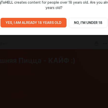
gToHELL
creates content for people over 18 years old. Are you al
тсплеи игр, которые будут выходить эксклюзивно только на
years old?
YES, I AM ALREADY 18 YEARS OLD
NO, I'M UNDER 18
IA
6:41
шняя Пицца - КАЙФ :)