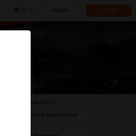
EN
SIGN UP
LOG IN
SUBSCRIPTION LEVELS
2
GIFT A SUBSCRIPTION
Базовая Подписка