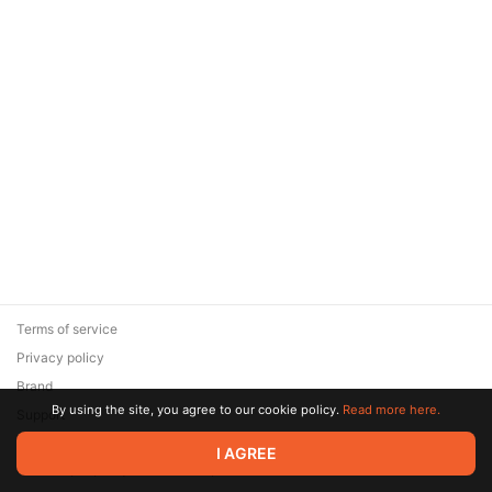
Terms of service
Privacy policy
Brand
By using the site, you agree to our cookie policy.
Read more here.
Support
© 2026 Zaya Solutions Limited. All rights reserved. All trademarks
I AGREE
are the property of their respective owners.