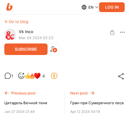
LOG IN
EN
Go to blog
Vk Inco
Mar 04 2024 02:23
SUBSCRIBE
Честное ограбление
1
4
Level required:
Честное ограбление — D&D5e приключение для трёх-пяти
Очень хороший человек и подписчик!
персонажей 12 - 14 уровня. Модуль включает 4
приключения и доп. материалы
Previous post
Next post
UNLOCK POST
Цитадель Вечной тени
Гран-при Сумеречного леса
Jan 27 2024 21:49
Apr 12 2024 00:19