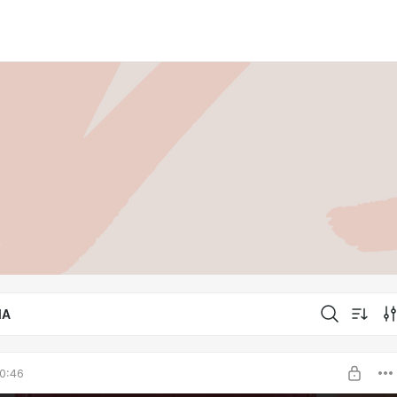
IA
0:46