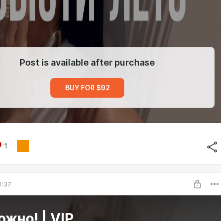
Post is available after purchase
BUY FOR $92
1
1:37
ожно! | VIP