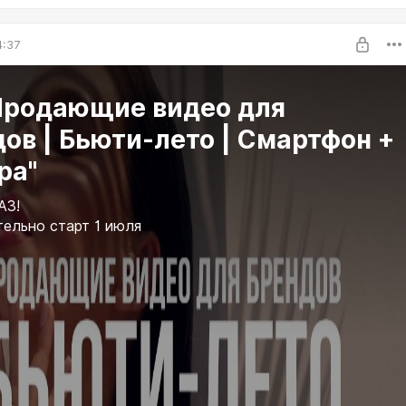
4:37
Продающие видео для
ов | Бьюти-лето | Смартфон +
ра"
АЗ!
ельно старт 1 июля