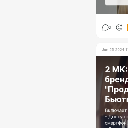
2
Jun 25 2024 1
2 МК
брен
"Про
Бьюти
Включает 
- Доступ 
смартфон