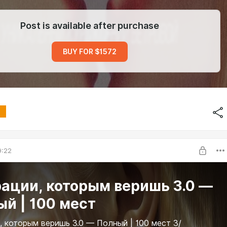
Post is available after purchase
BUY FOR $1572
9:22
ации, которым веришь 3.0 —
й | 100 мест
, которым веришь 3.0 — Полный | 100 мест 3/