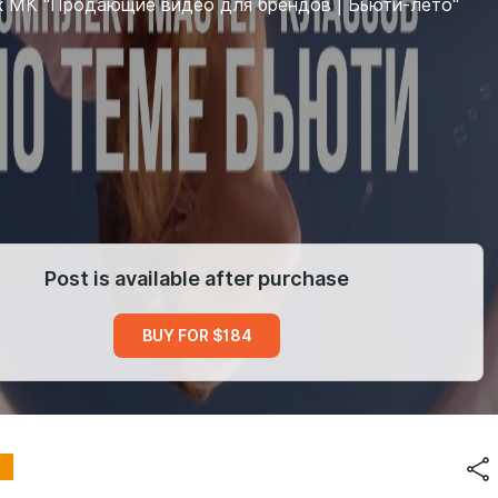
к МК "Продающие видео для брендов | Бьюти-лето"
Post is available after purchase
BUY FOR $184