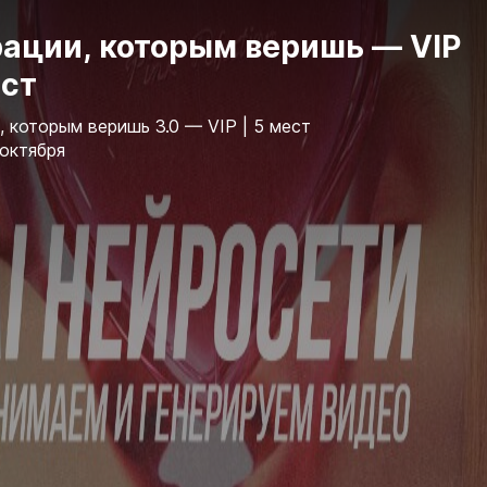
рации, которым веришь — VIP
ест
, которым веришь 3.0 — VIP | 5 мест
 октября