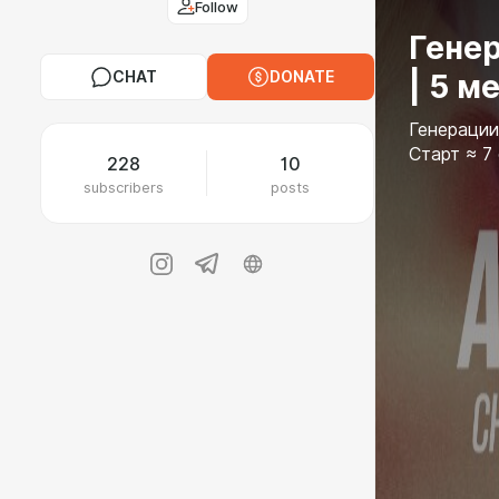
Follow
Гене
CHAT
DONATE
| 5 м
Генерации
Старт ≈ 7
228
10
subscribers
posts