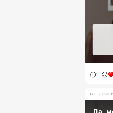
1
Feb 02 2024 1
Да, м