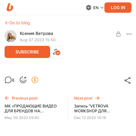
LOG IN
EN
Go to blog
Ксения Ветрова
Aug 07 2023 15:50
SUBSCRIBE
МК «ПРОДАЮЩИЕ ВИДЕО ДЛЯ
8
БРЕНДОВ НА СМАРТФОН 2. ОДЕЖДА И
Post is available after purchase
АКСЕССУАРЫ»
BUY FOR $91
Previous post
Next post
Уже доступен!
Длительность: 3 часа 22 минуты
МК «ПРОДАЮЩИЕ ВИДЕО
Запись "VETROVA
Доступ к МК: навсегда
ДЛЯ БРЕНДОВ НА
WORKSHOP ДЛЯ
СМАРТФОН. БЬЮТИ»
ФОТОГРАФОВ БЬЮТИ 2022"
May 30 2023 05:40
Dec 12 2023 14:16