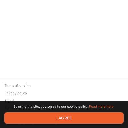
Terms of service
Privacy policy
Brand
By using the site, you agree to our cookie policy.
Read more here.
Support
© 2026 Zaya Solutions Limited. All rights reserved. All trademarks
I AGREE
are the property of their respective owners.