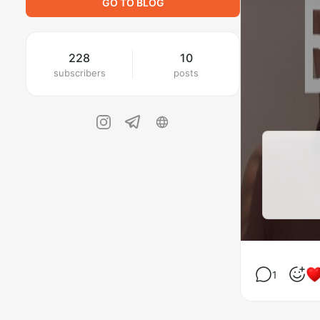
GO TO BLOG
228
10
subscribers
posts
1