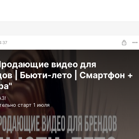
4:37
Продающие видео для
ов | Бьюти-лето | Смартфон +
ра"
З!
ельно старт 1 июля