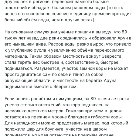
других рек в регионе, переносит намного больше
отложений и обладает большим расходом воды (то есть
через его поперечное сечение в единицу времени проходит
больший объём воды, чем в других реках).
На основании симуляции учёные пришли к выводу, что 89
тысяч лет назад две реки соединились и образовали Арун в
его нынешнем виде. Расход воды резко вырос, что привело
к углублению русла и увеличению объёма переносимого
материала. Таким образом местность вокруг Эвереста
стала терять вес быстрее и, соответственно, быстрее
подниматься. Разумеется, участок земной коры не может
просто двигаться сам по себе и тянет за собой
окружающие области, и местность на берегах Аруна
поднимается вместе с Эверестом.
Если верить расчётам и симуляциям, за 89 тысяч лет река
унесла столько отложений, что гора поднялась на
несколько десятков метров. Гималаи при этом в целом
остаются на прежнем уровне благодаря гибкости коры.
Для наглядности можно представить матрас, под который
положили шар для боулинга: участок над шаром
поднимется, но края останутся на прежнем уровне.