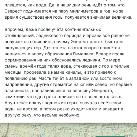
плещется, как вода. Да, в наши дни речь идёт о том, что
Эверест поднимается на пару миллиметров в год, но за
время существования горы получается значимая величина.
Впрочем, даже после учёта континентальных
столкновений, ледникового периода и эрозии всё равно не
получается объяснить, почему Эверест растёт быстрее
окружающих гор. Для ответа на этот вопрос придётся
вернуться в эпоху образования Гималаев. Вскоре после
формирования на них обосновались ледники. По мере
смены времён года талая вода, стекающая с гор в тёплые
месяцы, прорезала в камне каналы, и это привело к
появлению рек. Часть течёт в западном или восточном
направлении, другие стремятся на юг или север, но первые
альпинисты, направившиеся на вершину Эвереста,
заметили, что одна река отличается от всех остальных.
Арун течёт вокруг подножия горы: сначала несёт свои
воды на восток, а потом резко уходит на юг и впадает в
другую реку, что весьма необычно.