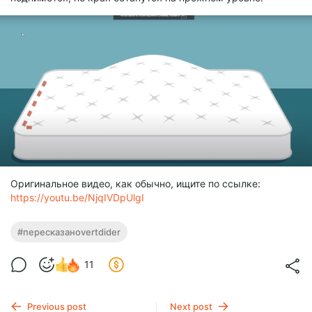
Оригинальное видео, как обычно, ищите по ссылке:
https://youtu.be/NjqIVDpUlgI
#пересказаноvertdider
11
Previous post
Next post