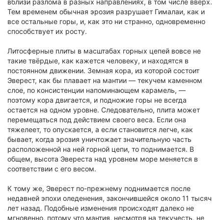
вблизи разлома в разных направлениях, в том числе вверх.
Тем временем обычная эрозия разрушает Гималаи, как и
все остальные горы, и, как это ни странно, одновременно
способствует их росту.
Литосферные плиты в масштабах горных цепей вовсе не
такие твёрдые, как кажется человеку, и находятся в
постоянном движении. Земная кора, из которой состоит
Эверест, как бы плавает на мантии — текучем каменном
слое, по консистенции напоминающем карамель, —
поэтому кора двигается, и подножие горы не всегда
остается на одном уровне. Следовательно, плита может
перемещаться под действием своего веса. Если она
тяжелеет, то опускается, а если становится легче, как
бывает, когда эрозия уничтожает значительную часть
расположенной на ней горной цепи, то поднимается. В
общем, высота Эвереста над уровнем море меняется в
соответствии с его весом.
К тому же, Эверест по-прежнему поднимается после
недавней эпохи оледенения, закончившейся около 11 тысяч
лет назад. Подобные изменения происходят далеко не
мгновенно, потому что мантия, несмотря на текучесть, не