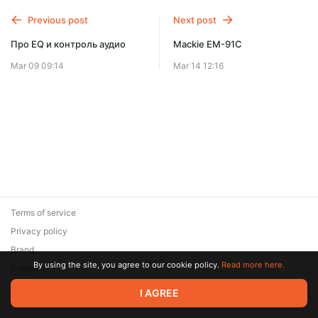
Previous post
Next post
Про EQ и контроль аудио
Mackie EM-91C
Mar 09 09:14
Mar 14 12:16
Terms of service
Privacy policy
Brand
By using the site, you agree to our cookie policy.
Read more here.
Support
© 2026 Zaya Solutions Limited. All rights reserved. All trademarks
I AGREE
are the property of their respective owners.