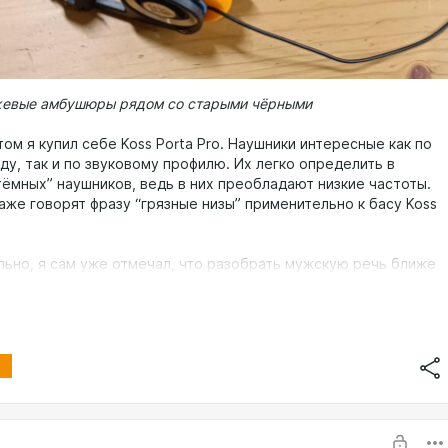
евые амбушюры рядом со старыми чёрными
м я купил себе Koss Porta Pro. Наушники интересные как по
ду, так и по звуковому профилю. Их легко определить в
тёмных” наушников, ведь в них преобладают низкие частоты.
аже говорят фразу “грязные низы” применительно к басу Koss
льно, я сам уже отмечал, что разобрать мужскую речь ближе
 100Гц становится сложно. Раньше исправлял это с помощью
о EQ, но этот метод не подходит для устройств без
 Поэтому Porta Pro отправились на полку после месяца
рослушивания.
я Porta Pro приехали амбушюры типа Yaxi Pads. Специально
ркие, чтобы завершить образ ретро-наушников. В интернете
ные отзывы. Комментаторы отмечают, что амбушюры от Yaxi
чество звука Porta Pro. Для внешнего наблюдателя, не