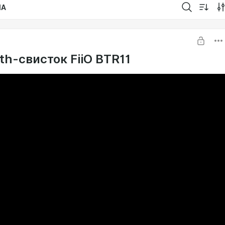
IA
th-свисток FiiO BTR11