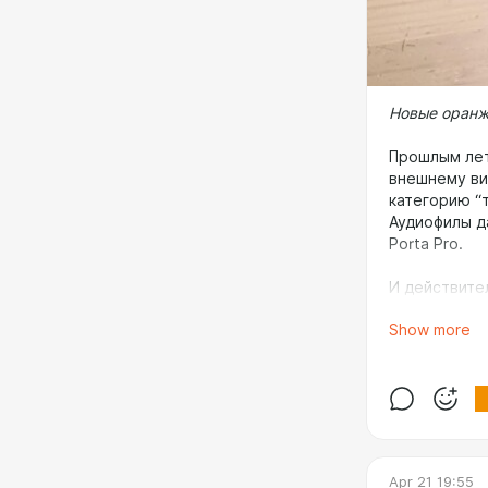
Новые оранж
Прошлым лето
внешнему ви
категорию “
Аудиофилы д
Porta Pro.
И действите
к частоте в
Show more
программног
эквалайзера.
активного п
Но вчера дл
заказывал я
есть хвалеб
Apr 21 19:55
улучшают ка