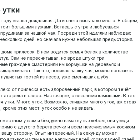
ся звуком, это может вызвать ряд вопросов. Как же простая
 утки
 губка может улучшить звук?
м году вышла дождливая. Да и снега высыпало много. В общем,
еть на амбушюры типа Yaxi и оригинальные от Porta Pro,
стоит большими лужами. Встаёшь с утра и любуешься
нговые амбушюры значительно больше по всем параметрам, в
прудиками за чашкой чая. Посреди этой идиллии наблюдаю
– по толщине. В ней и кроется весь секрет. Ушам с ними
 несколько дней, но сначала нужна небольшая предыстория.
гче и приятнее, ушная раковина не соприкасается с корпусом
о дома прилесок. В нём водится семья белок в количестве
тук. Сам не пересчитывал, но вроде штуки три.
ые граждане смастерили им кормушки на деревьях и
рикармливают. Так что, попивая чашку чая, можно поглазеть
а пушистых гостей из лесов, уже сменивших шубу.
леко от прилеска есть здоровенный парк, в котором течёт
т эта река в озеро. Настоящее, с вековыми камышами. В тех
я утки. Много уток. Возможно, слишком много уток, аж страх
, кроме этих мест, уток особо и не видать.
 к местным уткам и бездумно взмахнуть хлебом, они увидят
 прямо с другого берега речки и всем неисчислимым косяком
в вашу сторону. Опыт интересный. На секунду может
что вот-вот и утки на вас напрыгнут всей кровожадной стаей,