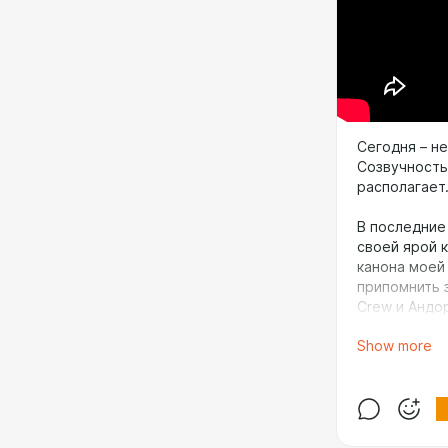
Сегодня – н
Созвучность 
располагает
В последние 
своей ярой к
канона моей
припомнить 
Crew и Андо
Show more
Если Андор –
детски наивн
Crew самово
такую игру 