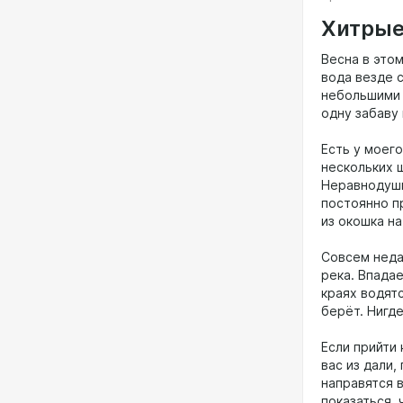
занимающего
Хитрые
поролоновая
Весна в это
Если посмотр
вода везде 
видно: тюни
небольшими 
особенности 
одну забаву
банально мя
драйвера.
Есть у моег
нескольких ш
Неравнодушн
постоянно п
из окошка н
Совсем неда
река. Впадае
краях водятс
берёт. Нигде
Если прийти
вас из дали,
направятся 
показаться, 