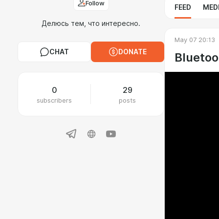
Follow
FEED
MED
Делюсь тем, что интересно.
May 07 20:13
CHAT
DONATE
Bluetoo
0
29
subscribers
posts