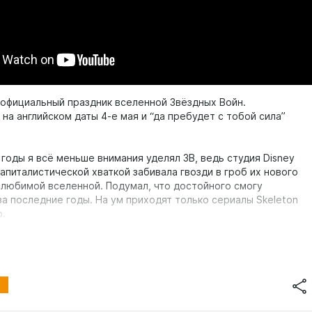
еофициальный праздник вселенной Звёздных Войн.
на английском даты 4-е мая и “да пребудет с тобой сила”
.
годы я всё меньше внимания уделял ЗВ, ведь студия Disney
апиталистической хваткой забивала гвозди в гроб их нового
 любимой вселенной. Подумал, что достойного смогу
за последние годы. На ум приходят только сериалы Skeleton
р.
 взрослое осмысление вселенной ЗВ, то Skeleton Crew – по-
ая (в хорошем смысле) сказка. Не буду переводить Skeleton
льно, а все переводы, которые я видел, мне не понравились,
слов тяжело передать.