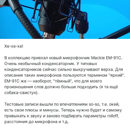
Хе-хе-хе!
В коллекцию приехал новый микрофончик Mackie EM-91C.
Очень необычный конденсаторник. У типовых
конденсаторников сейчас сильно выкручивают верха. Для
описания таких микрофонов пользуются термином "яркий".
EM-91C же — наоборот, "тёмный", что для моего
произношения слов должно больше подходить (я та ещё
собака-свистун).
Тестовые записи вышли по впечатлениям so-so, т.е. окей,
есть свои плюсы и минусы. Теперь нужно будет и самому
привыкать к звуку и заново подбирать параметры rolloff,
расстояния до микрофона и т.д.