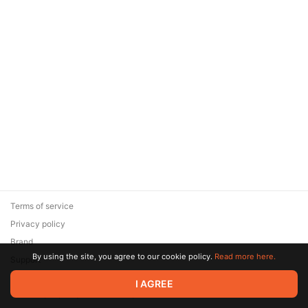
Terms of service
Privacy policy
Brand
By using the site, you agree to our cookie policy.
Read more here.
Support
© 2026 Zaya Solutions Limited. All rights reserved. All trademarks
I AGREE
are the property of their respective owners.