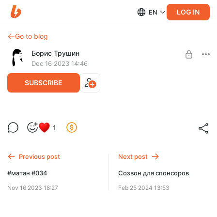
LOG IN
EN
Go to blog
Борис Трушин
Dec 16 2023 14:46
SUBSCRIBE
Созвон со спонсорами. Понедельник, 18
Level required:
1
декабря
Уровень I
Всем привет!
UNLOCK POST
Давайте в понедельник 18 декабря проведем созвон для
Previous post
Next post
спонсоров про поболтать. Будем считать, что он приурочен
#матан #034
Созвон для спонсоров
ко дню рождения )
Nov 16 2023 18:27
Feb 25 2024 13:53