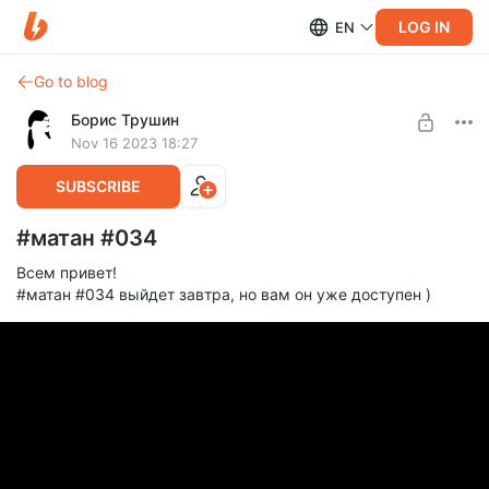
LOG IN
EN
Go to blog
Борис Трушин
Nov 16 2023 18:27
SUBSCRIBE
#матан #034
Всем привет!
#матан #034 выйдет завтра, но вам он уже доступен )