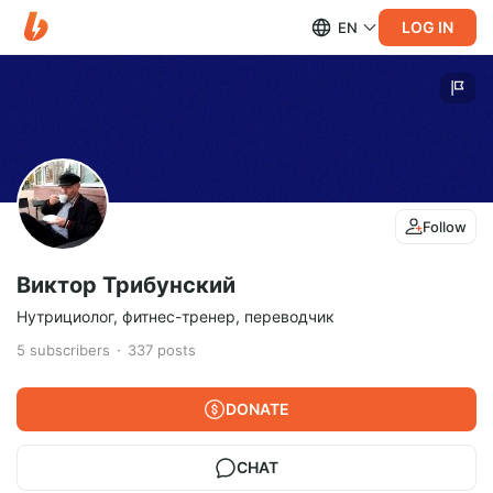
LOG IN
EN
Follow
Виктор Трибунский
Нутрициолог, фитнес-тренер, переводчик
5
subscribers
337
posts
DONATE
CHAT