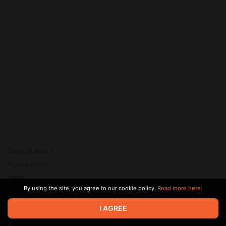
Terms of service
Privacy policy
Brand
By using the site, you agree to our cookie policy.
Read more here.
Support
© 2026 Zaya Solutions Limited. All rights reserved. All trademarks
I AGREE
are the property of their respective owners.