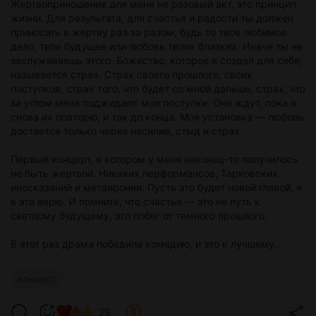
Жертвоприношение для меня не разовый акт, это принцип
жизни. Для результата, для счастья и радости ты должен
приносить в жертву раз за разом, будь то твое любимое
дело, твое будущее или любовь твоих близких. Иначе ты не
заслуживаешь этого. Божество, которое я создал для себя,
называется страх. Страх своего прошлого, своих
поступков, страх того, что будет со мной дальше, страх, что
за углом меня поджидают мои поступки. Они ждут, пока я
снова их повторю, и так до конца. Моя установка — любовь
достается только через насилие, стыд и страх.
Первый концерт, в котором у меня наконец-то получилось
не быть жертвой. Никаких перформансов, Тарковских,
иносказаний и метаиронии. Пусть это будет новой главой, я
в это верю. И помните, что счастье — это не путь к
светлому будущему, это побег от темного прошлого.
В этот раз драма победила комедию, и это к лучшему.
концерт
29