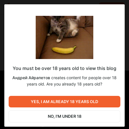
LOG IN
EN
Go to blog
Андрей Айрапетов
May 08 09:56
SUBSCRIBE
У меня. Всё. Получилось!
You must be over 18 years old to view this blog
Андрей Айрапетов
creates content for people over 18
years old. Are you already 18 years old?
YES, I AM ALREADY 18 YEARS OLD
NO, I'M UNDER 18